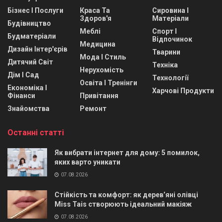
Бізнес І Послуги
Краса Та
Сировина І
Здоров'я
Матеріали
Будівництво
Меблі
Спорт І
Будматеріали
Відпочинок
Медицина
Дизайн Інтер'єрів
Тварини
Мода І Стиль
Дитячий Світ
Техніка
Нерухомість
Дім І Сад
Технології
Освіта І Тренінги
Економіка І
Харчові Продукти
Фінанси
Привітання
Знайомства
Ремонт
Останні статті
Як вибрати інтернет для дому: 5 помилок,
яких варто уникати
07.08.2026
Стійкість та комфорт: як дерев’яні олівці
Miss Tais створюють ідеальний макіяж
07.08.2026