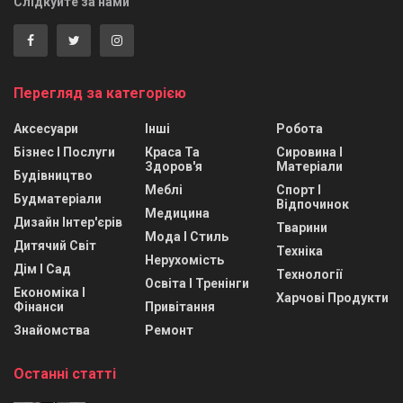
Слідкуйте за нами
Перегляд за категорією
Аксесуари
Інші
Робота
Бізнес І Послуги
Краса Та
Сировина І
Здоров'я
Матеріали
Будівництво
Меблі
Спорт І
Будматеріали
Відпочинок
Медицина
Дизайн Інтер'єрів
Тварини
Мода І Стиль
Дитячий Світ
Техніка
Нерухомість
Дім І Сад
Технології
Освіта І Тренінги
Економіка І
Харчові Продукти
Фінанси
Привітання
Знайомства
Ремонт
Останні статті