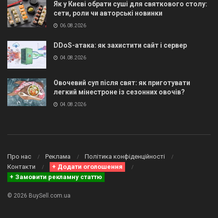
Як у Києві обрати суші для святкового столу:
сети, роли чи авторські новинки
06.08.2026
DDoS-атака: як захистити сайт і сервер
04.08.2026
Овочевий суп після свят: як приготувати
легкий мінестроне із сезонних овочів?
04.08.2026
Про нас
Реклама
Політика конфіденційності
Контакти
+ Додати оголошення
+ Замовити рекламну статтю
© 2026 BuySell.com.ua