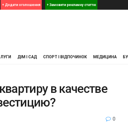
+ Додати оголошення
+ Замовити рекламну статтю
СЛУГИ
ДІМ І САД
СПОРТ І ВІДПОЧИНОК
МЕДИЦИНА
Б
 квартиру в качестве
вестицию?
0