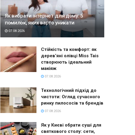
Як вибрати інтернет для дому: 5
помилок, яких варто уникати
07.08.2026
Стійкість та комфорт: як
дерев’яні олівці Miss Tais
створюють ідеальний
макіяж
07.08.2026
Технологічний підхід до
чистоти: Огляд сучасного
ринку пилососів та брендів
07.08.2026
Як у Києві обрати суші для
святкового столу: сети,