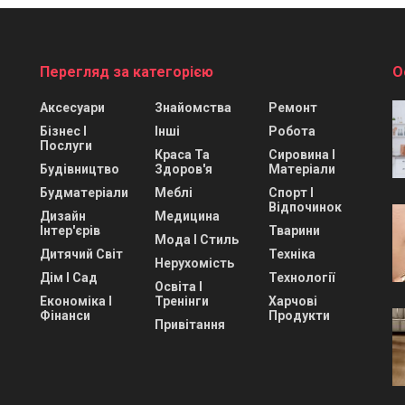
Перегляд за категорією
О
Аксесуари
Знайомства
Ремонт
Бізнес І
Інші
Робота
Послуги
Краса Та
Сировина І
Будівництво
Здоров'я
Матеріали
Будматеріали
Меблі
Спорт І
Відпочинок
Дизайн
Медицина
Інтер'єрів
Тварини
Мода І Стиль
Дитячий Світ
Техніка
Нерухомість
Дім І Сад
Технології
Освіта І
Економіка І
Тренінги
Харчові
Фінанси
Продукти
Привітання