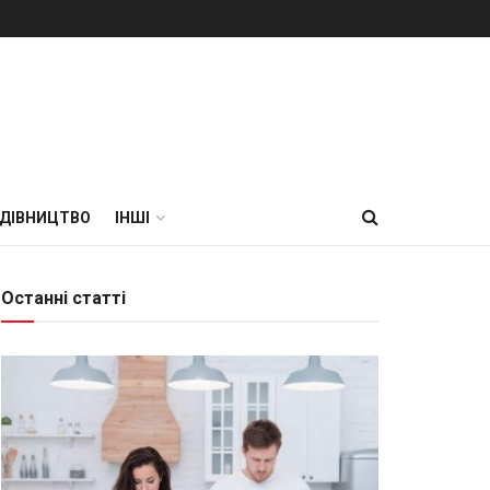
УДІВНИЦТВО
ІНШІ
Останні статті