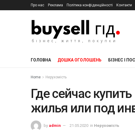
Про нас
Реклама
Політика конфіденційності
Контакти
ГОЛОВНА
ДОШКА ОГОЛОШЕНЬ
БІЗНЕС І ПО
Home
Нерухомість
Где сейчас купить
жилья или под ин
by
admin
21.05.2020
in
Нерухомість