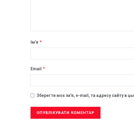
*
Ім'я
*
Email
Зберегти моє ім'я, e-mail, та адресу сайту в 