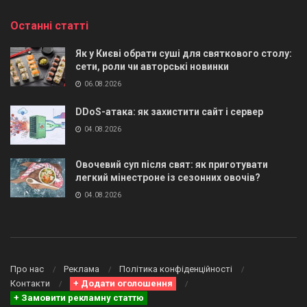
Останні статті
Як у Києві обрати суші для святкового столу:
сети, роли чи авторські новинки
06.08.2026
DDoS-атака: як захистити сайт і сервер
04.08.2026
Овочевий суп після свят: як приготувати
легкий мінестроне із сезонних овочів?
04.08.2026
Про нас
Реклама
Політика конфіденційності
Контакти
+ Додати оголошення
+ Замовити рекламну статтю