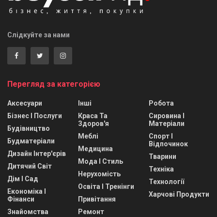
Слідкуйте за нами
Перегляд за категорією
Аксесуари
Інші
Робота
Бізнес І Послуги
Краса Та
Сировина І
Здоров'я
Матеріали
Будівництво
Меблі
Спорт І
Будматеріали
Відпочинок
Медицина
Дизайн Інтер'єрів
Тварини
Мода І Стиль
Дитячий Світ
Техніка
Нерухомість
Дім І Сад
Технології
Освіта І Тренінги
Економіка І
Харчові Продукти
Фінанси
Привітання
Знайомства
Ремонт