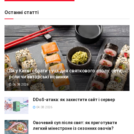
Останні статті
Як у Києві обрати суші для святкового столу: сети,
роли чи авторські новинки
06.08.2026
DDoS-атака: як захистити сайт і сервер
04.08.2026
Овочевий суп після свят: як приготувати
легкий мінестроне із сезонних овочів?