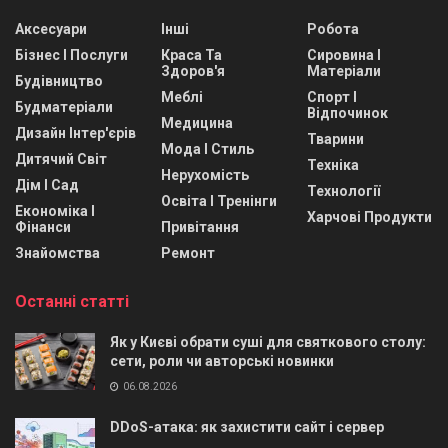
Аксесуари
Інші
Робота
Бізнес І Послуги
Краса Та
Сировина І
Здоров'я
Матеріали
Будівництво
Меблі
Спорт І
Будматеріали
Відпочинок
Медицина
Дизайн Інтер'єрів
Тварини
Мода І Стиль
Дитячий Світ
Техніка
Нерухомість
Дім І Сад
Технології
Освіта І Тренінги
Економіка І
Харчові Продукти
Фінанси
Привітання
Знайомства
Ремонт
Останні статті
Як у Києві обрати суші для святкового столу:
сети, роли чи авторські новинки
06.08.2026
DDoS-атака: як захистити сайт і сервер