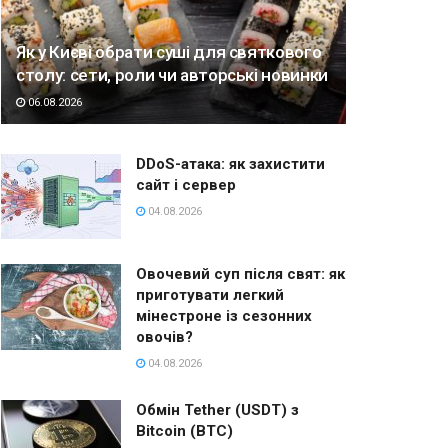
Як у Києві обрати суші для святкового
столу: сети, роли чи авторські новинки
06.08.2026
DDoS-атака: як захистити
сайт і сервер
04.08.2026
Овочевий суп після свят: як
приготувати легкий
мінестроне із сезонних
овочів?
04.08.2026
Обмін Tether (USDT) з
Bitcoin (BTC)