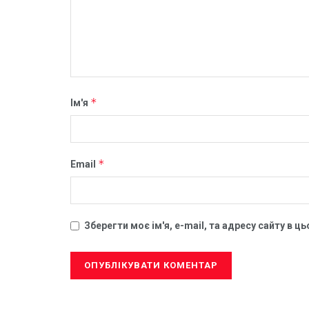
*
Ім'я
*
Email
Зберегти моє ім'я, e-mail, та адресу сайту в 