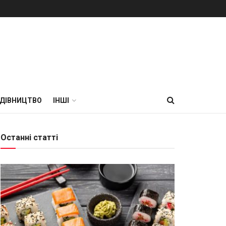
УДІВНИЦТВО
ІНШІ
Останні статті