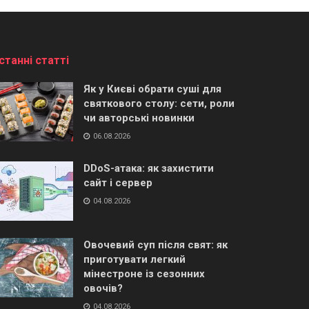
станні статті
Як у Києві обрати суші для
святкового столу: сети, роли
чи авторські новинки
06.08.2026
DDoS-атака: як захистити
сайт і сервер
04.08.2026
Овочевий суп після свят: як
приготувати легкий
мінестроне із сезонних
овочів?
04.08.2026