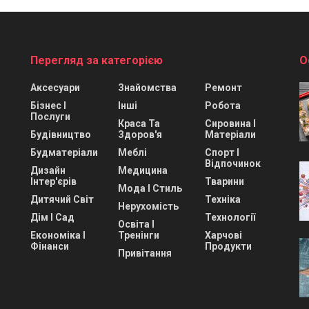
Перегляд за категорією
О
Аксесуари
Знайомства
Ремонт
Бізнес І
Інші
Робота
Послуги
Краса Та
Сировина І
Будівництво
Здоров'я
Матеріали
Будматеріали
Меблі
Спорт І
Відпочинок
Дизайн
Медицина
Інтер'єрів
Тварини
Мода І Стиль
Дитячий Світ
Техніка
Нерухомість
Дім І Сад
Технології
Освіта І
Економіка І
Тренінги
Харчові
Фінанси
Продукти
Привітання