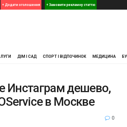
+ Додати оголошення
+ Замовити рекламну статтю
СЛУГИ
ДІМ І САД
СПОРТ І ВІДПОЧИНОК
МЕДИЦИНА
Б
 Инстаграм дешево,
OService в Москве
0