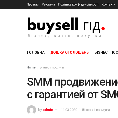
Про нас
Реклама
Політика конфіденційності
Контакти
ГОЛОВНА
ДОШКА ОГОЛОШЕНЬ
БІЗНЕС І ПО
Home
Бізнес і послуги
SMM продвижение
с гарантией от SM
by
admin
11.03.2020
in
Бізнес і послуги