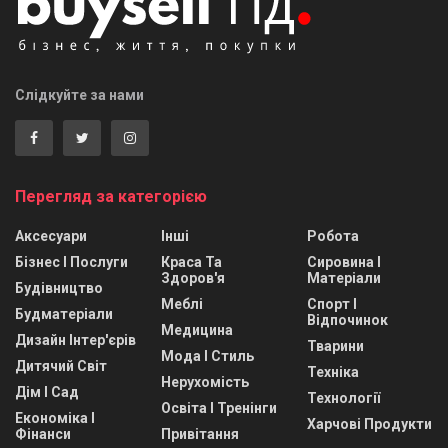
Слідкуйте за нами
Перегляд за категорією
Аксесуари
Інші
Робота
Бізнес І Послуги
Краса Та
Сировина І
Здоров'я
Матеріали
Будівництво
Меблі
Спорт І
Будматеріали
Відпочинок
Медицина
Дизайн Інтер'єрів
Тварини
Мода І Стиль
Дитячий Світ
Техніка
Нерухомість
Дім І Сад
Технології
Освіта І Тренінги
Економіка І
Харчові Продукти
Фінанси
Привітання