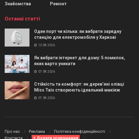
Знайомства
Ремонт
Останні статті
Один порт чи кілька: як вибрати зарядну
станцію для електромобіля у Харкові
10.08.2026
Як вибрати інтернет для дому: 5 помилок,
яких варто уникати
07.08.2026
Стійкість та комфорт: як дерев’яні олівці
Miss Tais створюють ідеальний макіяж
07.08.2026
Про нас
Реклама
Політика конфіденційності
Контакти
+ Додати оголошення