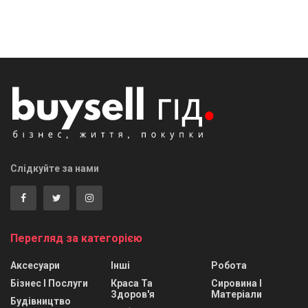
Слідкуйте за нами
Перегляд за категорією
Аксесуари
Інші
Робота
Бізнес І Послуги
Краса Та
Сировина І
Здоров'я
Матеріали
Будівництво