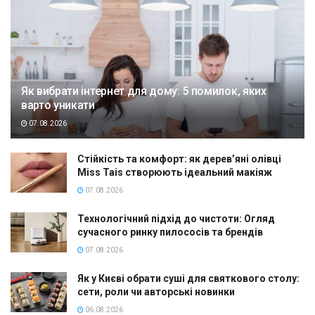
Як вибрати інтернет для дому: 5 помилок, яких
варто уникати
07.08.2026
Стійкість та комфорт: як дерев’яні олівці
Miss Tais створюють ідеальний макіяж
07.08.2026
Технологічний підхід до чистоти: Огляд
сучасного ринку пилососів та брендів
07.08.2026
Як у Києві обрати суші для святкового столу:
сети, роли чи авторські новинки
06.08.2026