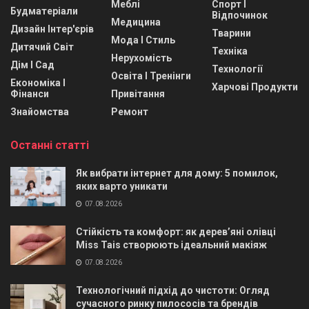
Меблі
Спорт І
Будматеріали
Відпочинок
Медицина
Дизайн Інтер'єрів
Тварини
Мода І Стиль
Дитячий Світ
Техніка
Нерухомість
Дім І Сад
Технології
Освіта І Тренінги
Економіка І
Харчові Продукти
Фінанси
Привітання
Знайомства
Ремонт
Останні статті
Як вибрати інтернет для дому: 5 помилок,
яких варто уникати
07.08.2026
Стійкість та комфорт: як дерев’яні олівці
Miss Tais створюють ідеальний макіяж
07.08.2026
Технологічний підхід до чистоти: Огляд
сучасного ринку пилососів та брендів