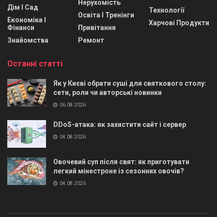
Нерухомість
Дім І Сад
Технології
Освіта І Тренінги
Економіка І
Харчові Продукти
Фінанси
Привітання
Знайомства
Ремонт
Останні статті
Як у Києві обрати суші для святкового столу:
сети, роли чи авторські новинки
06.08.2026
DDoS-атака: як захистити сайт і сервер
04.08.2026
Овочевий суп після свят: як приготувати
легкий мінестроне із сезонних овочів?
04.08.2026