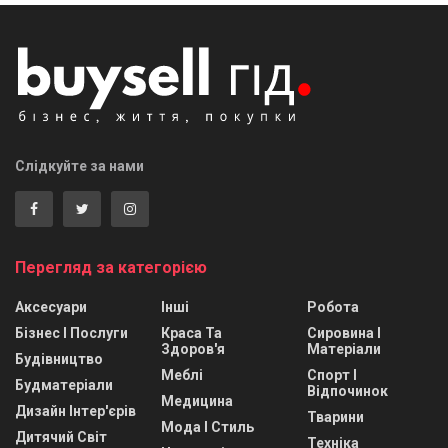
Слідкуйте за нами
Перегляд за категорією
Аксесуари
Інші
Робота
Бізнес І Послуги
Краса Та
Сировина І
Здоров'я
Матеріали
Будівництво
Меблі
Спорт І
Будматеріали
Відпочинок
Медицина
Дизайн Інтер'єрів
Тварини
Мода І Стиль
Дитячий Світ
Техніка