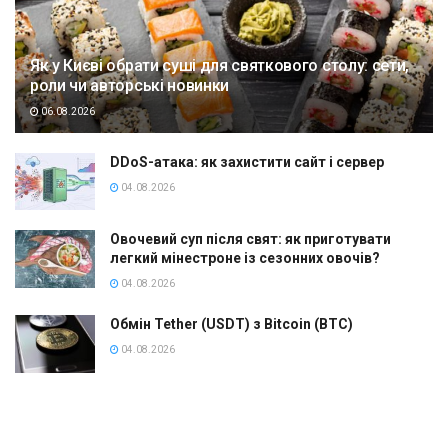
Як у Києві обрати суші для святкового столу: сети,
роли чи авторські новинки
06.08.2026
DDoS-атака: як захистити сайт і сервер
04.08.2026
Овочевий суп після свят: як приготувати
легкий мінестроне із сезонних овочів?
04.08.2026
Обмін Tether (USDT) з Bitcoin (BTC)
04.08.2026