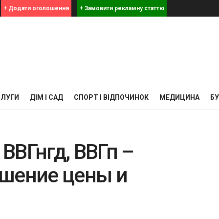
+ Додати оголошення
+ Замовити рекламну статтю
СЛУГИ
ДІМ І САД
СПОРТ І ВІДПОЧИНОК
МЕДИЦИНА
Б
 ВВГнгд, ВВГп –
ошение цены и