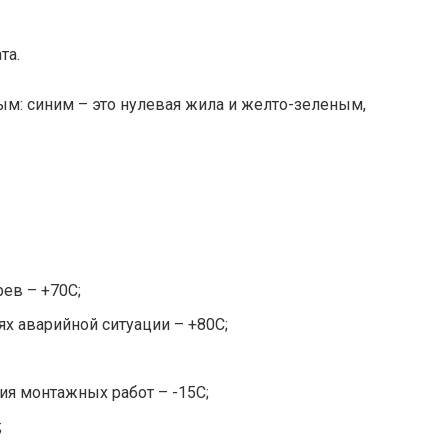
та.
м: синим – это нулевая жила и желто-зеленым,
;
ев – +70С;
х аварийной ситуации – +80С;
я монтажных работ – -15С;
;