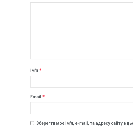
*
Ім'я
*
Email
Зберегти моє ім'я, e-mail, та адресу сайту в 