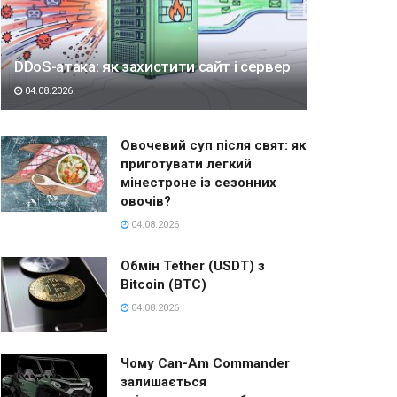
DDoS-атака: як захистити сайт і сервер
04.08.2026
Овочевий суп після свят: як
приготувати легкий
мінестроне із сезонних
овочів?
04.08.2026
Обмін Tether (USDT) з
Bitcoin (BTC)
04.08.2026
Чому Can-Am Commander
залишається