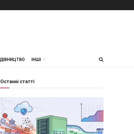
УДІВНИЦТВО
ІНШІ
Останні статті