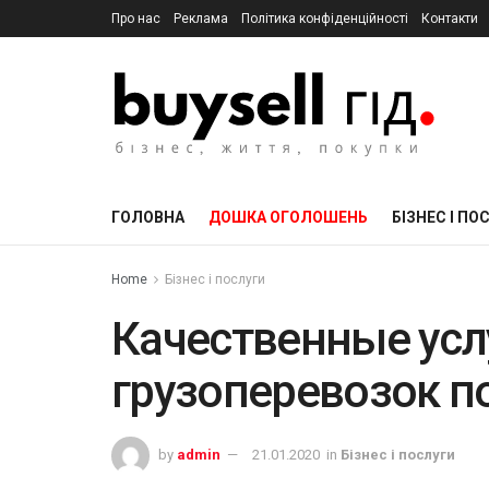
Про нас
Реклама
Політика конфіденційності
Контакти
ГОЛОВНА
ДОШКА ОГОЛОШЕНЬ
БІЗНЕС І ПО
Home
Бізнес і послуги
Качественные усл
грузоперевозок п
by
admin
21.01.2020
in
Бізнес і послуги