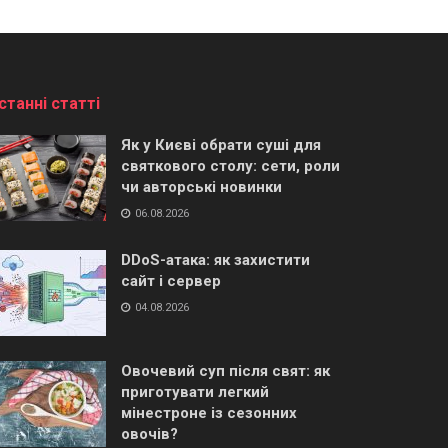
станні статті
Як у Києві обрати суші для
святкового столу: сети, роли
чи авторські новинки
06.08.2026
DDoS-атака: як захистити
сайт і сервер
04.08.2026
Овочевий суп після свят: як
приготувати легкий
мінестроне із сезонних
овочів?