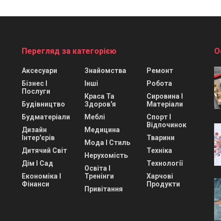
Перегляд за категорією
О
Аксесуари
Знайомства
Ремонт
Бізнес І
Інші
Робота
Послуги
Краса Та
Сировина І
Будівництво
Здоров'я
Матеріали
Будматеріали
Меблі
Спорт І
Відпочинок
Дизайн
Медицина
Інтер'єрів
Тварини
Мода І Стиль
Дитячий Світ
Техніка
Нерухомість
Дім І Сад
Технології
Освіта І
Економіка І
Тренінги
Харчові
Фінанси
Продукти
Привітання