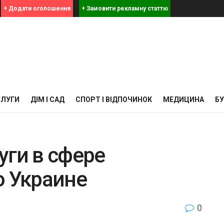
+ Додати оголошення
+ Замовити рекламну статтю
СЛУГИ
ДІМ І САД
СПОРТ І ВІДПОЧИНОК
МЕДИЦИНА
Б
уги в сфере
о Украине
0