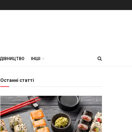
УДІВНИЦТВО
ІНШІ
Останні статті