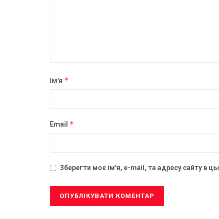
*
Ім'я
*
Email
Зберегти моє ім'я, e-mail, та адресу сайту в 