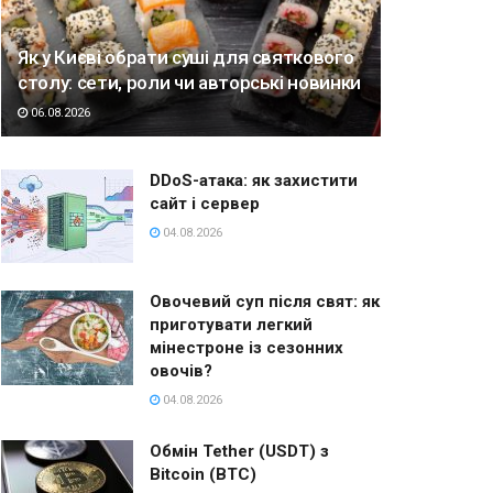
Як у Києві обрати суші для святкового
столу: сети, роли чи авторські новинки
06.08.2026
DDoS-атака: як захистити
сайт і сервер
04.08.2026
Овочевий суп після свят: як
приготувати легкий
мінестроне із сезонних
овочів?
04.08.2026
Обмін Tether (USDT) з
Bitcoin (BTC)