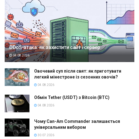
DDoS-атака: як захистити сайт і сервер
04.08.2026
Овочевий суп після свят: як приготувати
легкий мінестроне із сезонних овочів?
04.08.2026
Обмін Tether (USDT) з Bitcoin (BTC)
04.08.2026
Чому Can-Am Commander залишається
універсальним вибором
30.07.2026