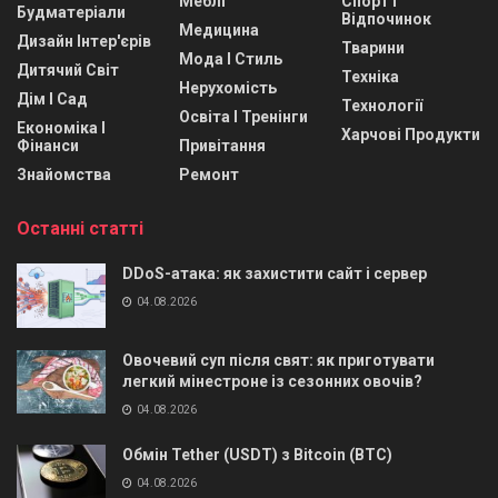
Меблі
Спорт І
Будматеріали
Відпочинок
Медицина
Дизайн Інтер'єрів
Тварини
Мода І Стиль
Дитячий Світ
Техніка
Нерухомість
Дім І Сад
Технології
Освіта І Тренінги
Економіка І
Харчові Продукти
Фінанси
Привітання
Знайомства
Ремонт
Останні статті
DDoS-атака: як захистити сайт і сервер
04.08.2026
Овочевий суп після свят: як приготувати
легкий мінестроне із сезонних овочів?
04.08.2026
Обмін Tether (USDT) з Bitcoin (BTC)
04.08.2026