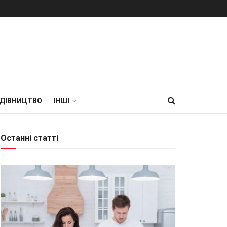
УДІВНИЦТВО
ІНШІ
Останні статті