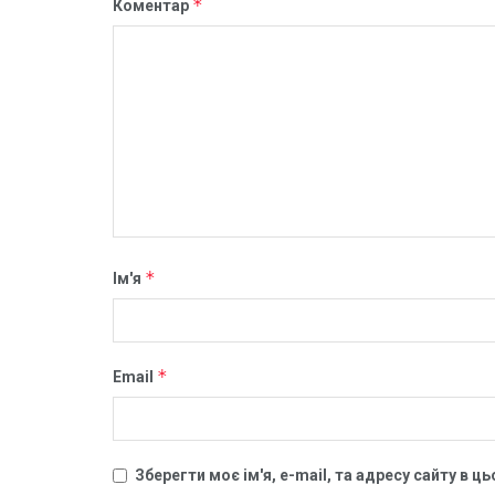
*
Коментар
*
Ім'я
*
Email
Зберегти моє ім'я, e-mail, та адресу сайту в 