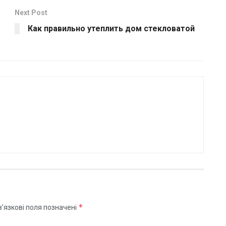
Next Post
Как правильно утеплить дом стекловатой
*
’язкові поля позначені