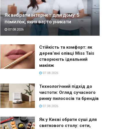
Як вибрати інтернет для дому: 5
помилок, яких варто уникати
07.08.2026
Стійкість та комфорт: як
дерев’яні олівці Miss Tais
створюють ідеальний
макіяж
07.08.2026
Технологічний підхід до
чистоти: Огляд сучасного
ринку пилососів та брендів
07.08.2026
Як у Києві обрати суші для
святкового столу: сети,