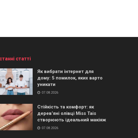
станні статті
Як вибрати інтернет для
дому: 5 помилок, яких варто
уникати
07.08.2026
Стійкість та комфорт: як
дерев’яні олівці Miss Tais
створюють ідеальний макіяж
07.08.2026