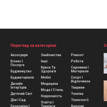
Перегляд за категорією
О
Аксесуари
Знайомства
Ремонт
Бізнес І
Інші
Робота
Послуги
Краса Та
Сировина І
Будівництво
Здоров'я
Матеріали
Будматеріали
Меблі
Спорт І
Відпочинок
Дизайн
Медицина
Інтер'єрів
Тварини
Мода І Стиль
Дитячий Світ
Техніка
Нерухомість
Дім І Сад
Технології
Освіта І
Економіка І
Тренінги
Харчові