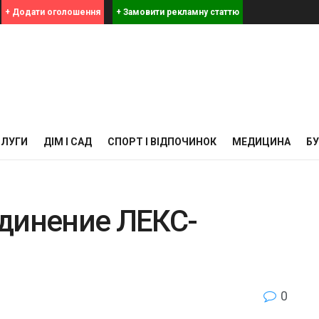
+ Додати оголошення
+ Замовити рекламну статтю
СЛУГИ
ДІМ І САД
СПОРТ І ВІДПОЧИНОК
МЕДИЦИНА
Б
динение ЛЕКС-
0