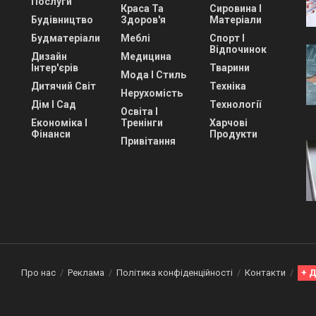
Послуги
Краса Та
Сировина І
Будівництво
Здоров'я
Матеріали
Будматеріали
Меблі
Спорт І
Відпочинок
Дизайн
Медицина
Інтер'єрів
Тварини
Мода І Стиль
Дитячий Світ
Техніка
Нерухомість
Дім І Сад
Технології
Освіта І
Економіка І
Тренінги
Харчові
Фінанси
Продукти
Привітання
Про нас
Реклама
Політика конфіденційності
Контакти
+ 