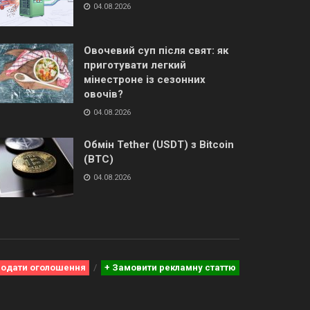
04.08.2026
Овочевий суп після свят: як
приготувати легкий
мінестроне із сезонних
овочів?
04.08.2026
Обмін Tether (USDT) з Bitcoin
(BTC)
04.08.2026
Додати оголошення
+ Замовити рекламну статтю