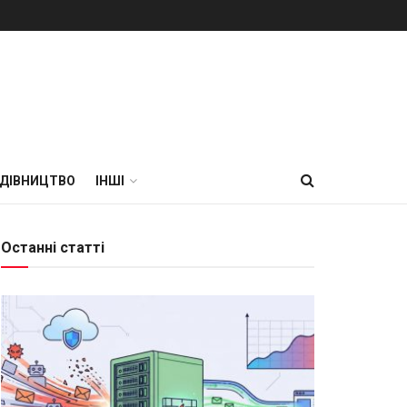
УДІВНИЦТВО
ІНШІ
Останні статті