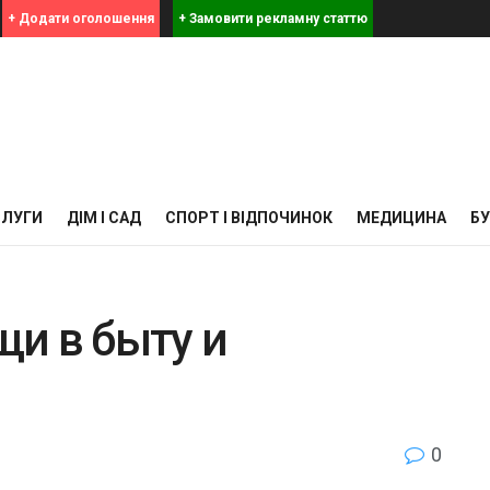
+ Додати оголошення
+ Замовити рекламну статтю
СЛУГИ
ДІМ І САД
СПОРТ І ВІДПОЧИНОК
МЕДИЦИНА
Б
и в быту и
0