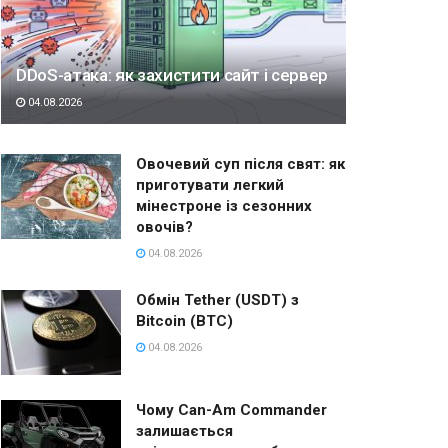
DDoS-атака: як захистити сайт і сервер
04.08.2026
Овочевий суп після свят: як
приготувати легкий
мінестроне із сезонних
овочів?
04.08.2026
Обмін Tether (USDT) з
Bitcoin (BTC)
04.08.2026
Чому Can-Am Commander
залишається