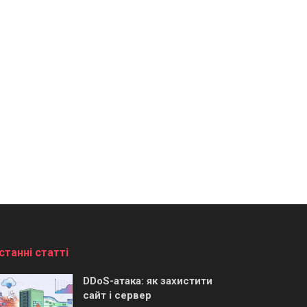
станні статті
DDoS-атака: як захистити
сайт і сервер