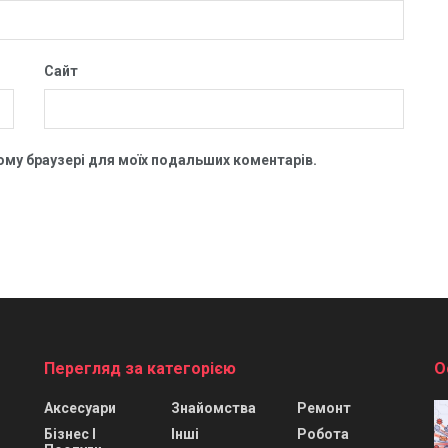
Сайт
цьому браузері для моїх подальших коментарів.
Перегляд за категорією
О
Аксесуари
Знайомства
Ремонт
Бізнес І
Інші
Робота