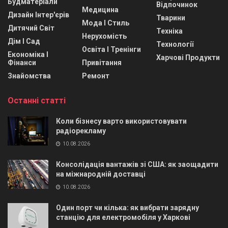
Будматеріали
Відпочинок
Медицина
Дизайн Інтер'єрів
Тварини
Мода І Стиль
Дитячий Світ
Техніка
Нерухомість
Дім І Сад
Технології
Освіта І Тренінги
Економіка І
Харчові Продукти
Фінанси
Привітання
Знайомства
Ремонт
Останні статті
Коли бізнесу варто використовувати
радіорекламу
10.08.2026
Консолідація вантажів зі США: як заощадити
на міжнародній доставці
10.08.2026
Один порт чи кілька: як вибрати зарядну
станцію для електромобіля у Харкові