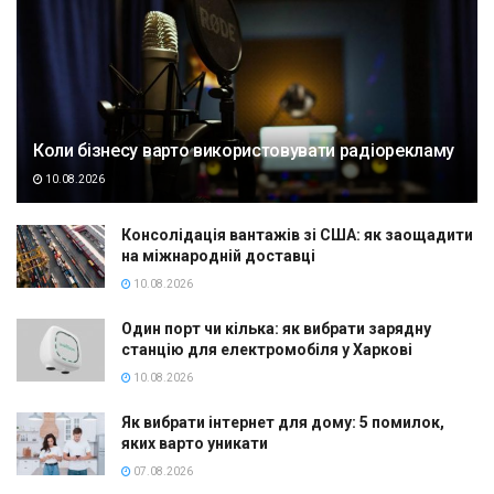
Коли бізнесу варто використовувати радіорекламу
10.08.2026
Консолідація вантажів зі США: як заощадити
на міжнародній доставці
10.08.2026
Один порт чи кілька: як вибрати зарядну
станцію для електромобіля у Харкові
10.08.2026
Як вибрати інтернет для дому: 5 помилок,
яких варто уникати
07.08.2026