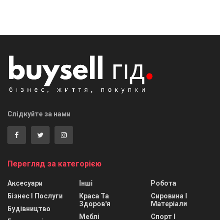
Слідкуйте за нами
Перегляд за категорією
Аксесуари
Інші
Робота
Бізнес І Послуги
Краса Та
Сировина І
Здоров'я
Матеріали
Будівництво
Меблі
Спорт І