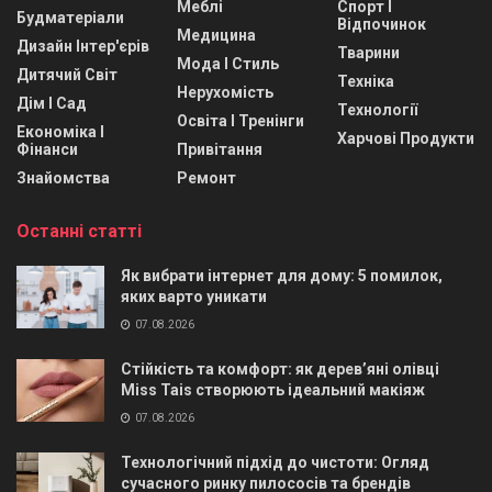
Меблі
Спорт І
Будматеріали
Відпочинок
Медицина
Дизайн Інтер'єрів
Тварини
Мода І Стиль
Дитячий Світ
Техніка
Нерухомість
Дім І Сад
Технології
Освіта І Тренінги
Економіка І
Харчові Продукти
Фінанси
Привітання
Знайомства
Ремонт
Останні статті
Як вибрати інтернет для дому: 5 помилок,
яких варто уникати
07.08.2026
Стійкість та комфорт: як дерев’яні олівці
Miss Tais створюють ідеальний макіяж
07.08.2026
Технологічний підхід до чистоти: Огляд
сучасного ринку пилососів та брендів