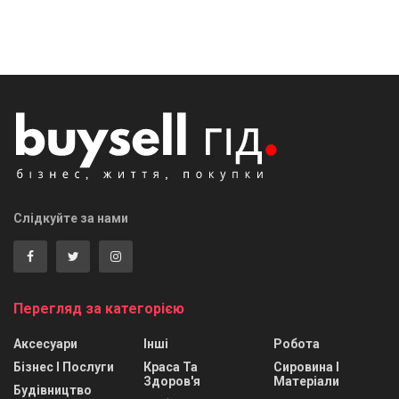
Слідкуйте за нами
Перегляд за категорією
Аксесуари
Інші
Робота
Бізнес І Послуги
Краса Та
Сировина І
Здоров'я
Матеріали
Будівництво