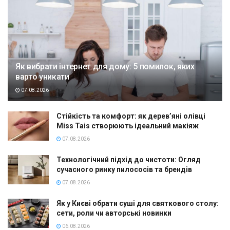
Як вибрати інтернет для дому: 5 помилок, яких
варто уникати
07.08.2026
Стійкість та комфорт: як дерев’яні олівці
Miss Tais створюють ідеальний макіяж
07.08.2026
Технологічний підхід до чистоти: Огляд
сучасного ринку пилососів та брендів
07.08.2026
Як у Києві обрати суші для святкового столу:
сети, роли чи авторські новинки
06.08.2026