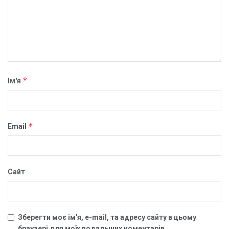
*
Ім'я
*
Email
Сайт
Зберегти моє ім'я, e-mail, та адресу сайту в цьому
браузері для моїх подальших коментарів.