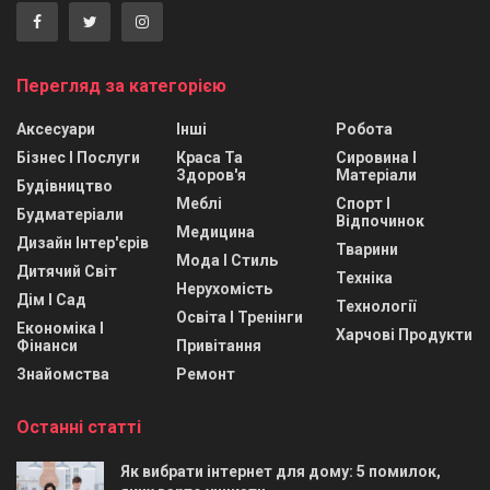
Перегляд за категорією
Аксесуари
Інші
Робота
Бізнес І Послуги
Краса Та
Сировина І
Здоров'я
Матеріали
Будівництво
Меблі
Спорт І
Будматеріали
Відпочинок
Медицина
Дизайн Інтер'єрів
Тварини
Мода І Стиль
Дитячий Світ
Техніка
Нерухомість
Дім І Сад
Технології
Освіта І Тренінги
Економіка І
Харчові Продукти
Фінанси
Привітання
Знайомства
Ремонт
Останні статті
Як вибрати інтернет для дому: 5 помилок,