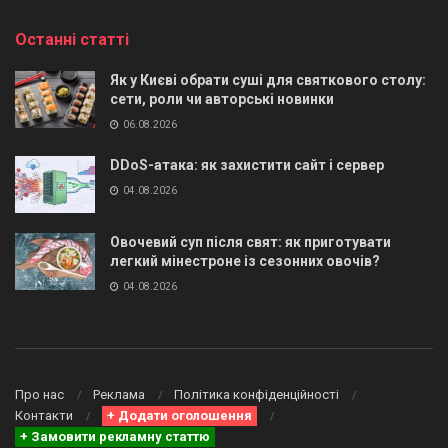
Останні статті
Як у Києві обрати суші для святкового столу:
сети, роли чи авторські новинки
06.08.2026
DDoS-атака: як захистити сайт і сервер
04.08.2026
Овочевий суп після свят: як приготувати
легкий мінестроне із сезонних овочів?
04.08.2026
Про нас
Реклама
Політика конфіденційності
Контакти
+ Додати оголошення
+ Замовити рекламну статтю