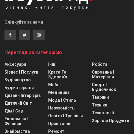
Слідкуйте за нами
Перегляд за категорією
Аксесуари
Інші
Робота
Бізнес І Послуги
Краса Та
Сировина І
Здоров'я
Матеріали
Будівництво
Меблі
Спорт І
Будматеріали
Відпочинок
Медицина
Дизайн Інтер'єрів
Тварини
Мода І Стиль
Дитячий Світ
Техніка
Нерухомість
Дім І Сад
Технології
Освіта І Тренінги
Економіка І
Харчові Продукти
Фінанси
Привітання
Знайомства
Ремонт