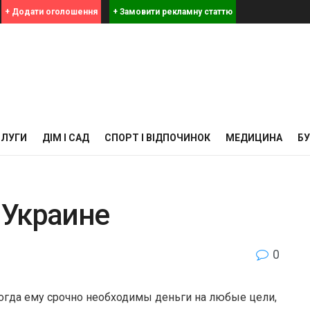
+ Додати оголошення
+ Замовити рекламну статтю
СЛУГИ
ДІМ І САД
СПОРТ І ВІДПОЧИНОК
МЕДИЦИНА
Б
 Украине
0
когда ему срочно необходимы деньги на любые цели,