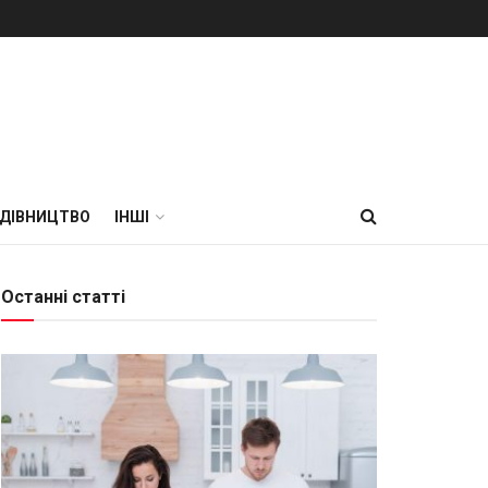
УДІВНИЦТВО
ІНШІ
Останні статті