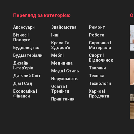
Перегляд за категорією
О
Аксесуари
Знайомства
Ремонт
Бізнес І
Інші
Робота
Послуги
Краса Та
Сировина І
Будівництво
Здоров'я
Матеріали
Будматеріали
Меблі
Спорт І
Відпочинок
Дизайн
Медицина
Інтер'єрів
Тварини
Мода І Стиль
Дитячий Світ
Техніка
Нерухомість
Дім І Сад
Технології
Освіта І
Економіка І
Тренінги
Харчові
Фінанси
Продукти
Привітання