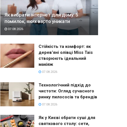
Як вибрати інтернет для дому: 5
помилок, яких варто уникати
07.08.2026
Стійкість та комфорт: як
дерев’яні олівці Miss Tais
створюють ідеальний
макіяж
07.08.2026
Технологічний підхід до
чистоти: Огляд сучасного
ринку пилососів та брендів
07.08.2026
Як у Києві обрати суші для
святкового столу: сети,