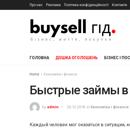
Про нас
Реклама
Політика конфіденційності
Контакти
ГОЛОВНА
ДОШКА ОГОЛОШЕНЬ
БІЗНЕС І ПО
Home
Економіка і фінанси
Быстрые займы в
by
admin
26.12.2018
in
Економіка і фінанси
Каждый человек мог оказаться в ситуации, 