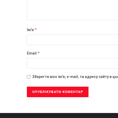
*
Ім'я
*
Email
Зберегти моє ім'я, e-mail, та адресу сайту в 