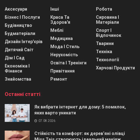
Аксесуари
Інші
Робота
Бізнес І Послуги
Краса Та
Сировина І
Здоров'я
Матеріали
Будівництво
Меблі
Спорт І
Будматеріали
Відпочинок
Медицина
Дизайн Інтер'єрів
Тварини
Мода І Стиль
Дитячий Світ
Техніка
Нерухомість
Дім І Сад
Технології
Освіта І Тренінги
Економіка І
Харчові Продукти
Фінанси
Привітання
Знайомства
Ремонт
Останні статті
Як вибрати інтернет для дому: 5 помилок,
яких варто уникати
07.08.2026
Стійкість та комфорт: як дерев’яні олівці
Miss Tais створюють ідеальний макіяж