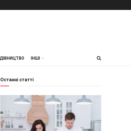
УДІВНИЦТВО
ІНШІ
Останні статті