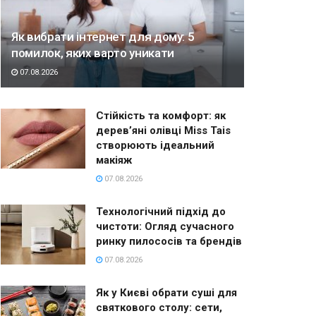
Як вибрати інтернет для дому: 5
помилок, яких варто уникати
07.08.2026
Стійкість та комфорт: як
дерев’яні олівці Miss Tais
створюють ідеальний
макіяж
07.08.2026
Технологічний підхід до
чистоти: Огляд сучасного
ринку пилососів та брендів
07.08.2026
Як у Києві обрати суші для
святкового столу: сети,