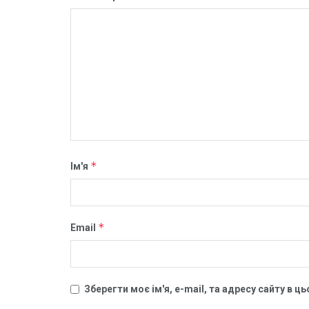
*
Ім'я
*
Email
Зберегти моє ім'я, e-mail, та адресу сайту в 