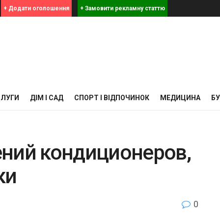
+ Додати оголошення
+ Замовити рекламну статтю
СЛУГИ
ДІМ І САД
СПОРТ І ВІДПОЧИНОК
МЕДИЦИНА
Б
ний кондиционеров,
ки
0