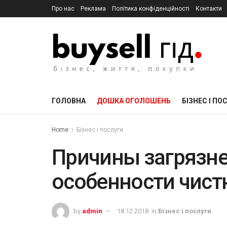
Про нас
Реклама
Політика конфіденційності
Контакти
ГОЛОВНА
ДОШКА ОГОЛОШЕНЬ
БІЗНЕС І ПО
Home
Бізнес і послуги
Причины загрязне
особенности чист
by
admin
18.12.2018
in
Бізнес і послуги