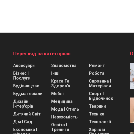
Перегляд за категорією
О
Аксесуари
Знайомства
Ремонт
Бізнес І
Інші
Робота
Послуги
Краса Та
Сировина І
Будівництво
Здоров'я
Матеріали
Будматеріали
Меблі
Спорт І
Відпочинок
Дизайн
Медицина
Інтер'єрів
Тварини
Мода І Стиль
Дитячий Світ
Техніка
Нерухомість
Дім І Сад
Технології
Освіта І
Економіка І
Тренінги
Харчові