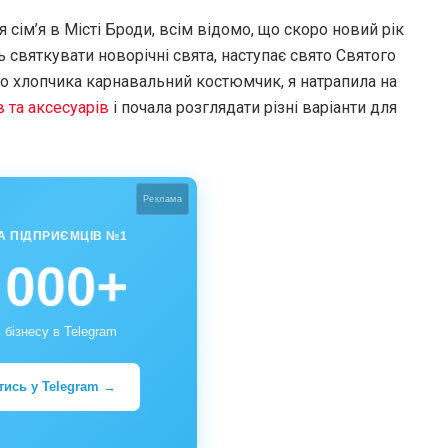
 сім’я в Місті Броди, всім відомо, що скоро новий рік
ь святкувати новорічні свята, наступає свято Святого
ого хлопчика карнавальний костюмчик, я натрапила на
 та аксесуарів
і почала розглядати різні варіанти для
Реклама
А ПІДПРИЄМЦІВ №1
 000+
 бізнесу в Telegram
тись у Telegram →