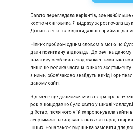
Багато переглядала варіантів, але найбільш
костюм сніговика. Я відразу ж розпочала шу
Досить легко та відповідально приймає даний
Ніяких проблем одним словом в мене не бул
дали позитивну відповідь. До речі на даному 
тематику особливо сподобалась тематика нов
лише не велика частина їхнього асортименту
з ними, обов’язково знайдуть вихід і оригін
даному сайті.
Від мене ще дізналась моя сестра про існуван
років нещодавно було свято у школі хеллоуві
дійство, після чого я їй запропонувала зайти
асортимент, новорічні та казкові герої, тварини
інших. Вона також вирішила замовити для до