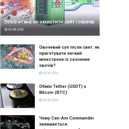
DDoS-атака: як захистити сайт і сервер
04.08.2026
Овочевий суп після свят: як
приготувати легкий
мінестроне із сезонних
овочів?
04.08.2026
Обмін Tether (USDT) з
Bitcoin (BTC)
04.08.2026
Чому Can-Am Commander
залишається