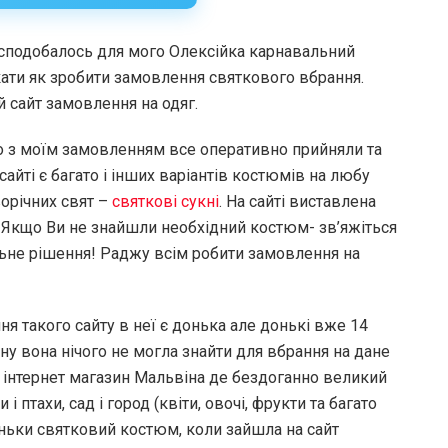
е сподобалось для мого Олексійка карнавальний
кати як зробити замовлення святкового вбрання.
 сайт замовлення на одяг.
о з моїм замовленням все оперативно прийняли та
сайті є багато і інших варіантів костюмів на любу
орічних свят –
святкові сукні
. На сайті виставлена
. Якщо Ви не знайшли необхідний костюм- зв’яжіться
альне рішення! Раджу всім робити замовлення на
ня такого сайту в неї є донька але донькі вже 14
ну вона нічого не могла знайти для вбрання на дане
 в інтернет магазин Мальвіна де бездоганно великий
 і птахи, сад і город (квіти, овочі, фрукти та багато
ньки святковий костюм, коли зайшла на сайт