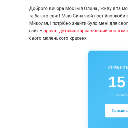
Доброго вечора Моє ім’я Олена , живу я та моя
та багато свят! Маю Сина якій постійно любит
Миколая, і потрібно знайти було мені для св
сайт –
прокат дитячих карнавальний костюмів
свого маленького красеня.
СПІЛЬНОТ
15
власників
Приєдна