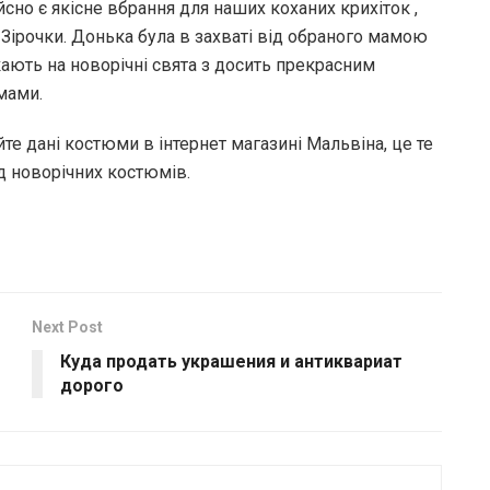
сно є якісне вбрання для наших коханих крихіток ,
Зірочки. Донька була в захваті від обраного мамою
кають на новорічні свята з досить прекрасним
мами.
е дані костюми в інтернет магазині Мальвіна, це те
ід новорічних костюмів.
Next Post
Куда продать украшения и антиквариат
дорого