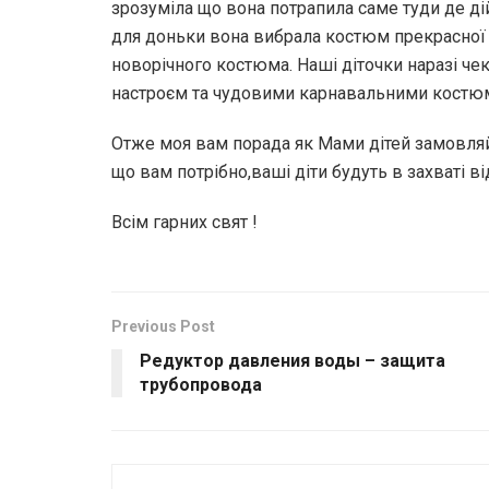
зрозуміла що вона потрапила саме туди де дій
для доньки вона вибрала костюм прекрасної 
новорічного костюма. Наші діточки наразі че
настроєм та чудовими карнавальними костю
Отже моя вам порада як Мами дітей замовляйт
що вам потрібно,ваші діти будуть в захваті в
Всім гарних свят !
Previous Post
Редуктор давления воды – защита
трубопровода