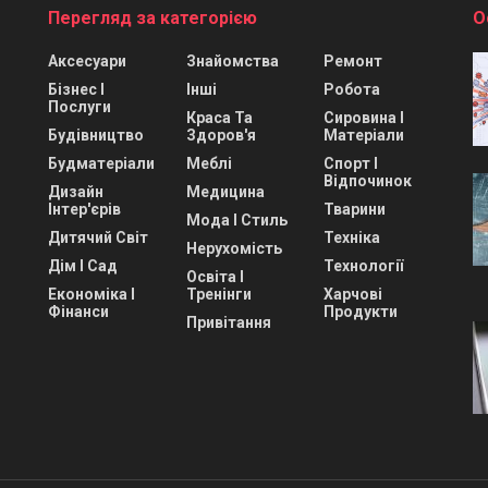
Перегляд за категорією
О
Аксесуари
Знайомства
Ремонт
Бізнес І
Інші
Робота
Послуги
Краса Та
Сировина І
Будівництво
Здоров'я
Матеріали
Будматеріали
Меблі
Спорт І
Відпочинок
Дизайн
Медицина
Інтер'єрів
Тварини
Мода І Стиль
Дитячий Світ
Техніка
Нерухомість
Дім І Сад
Технології
Освіта І
Економіка І
Тренінги
Харчові
Фінанси
Продукти
Привітання