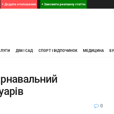
+ Додати оголошення
+ Замовити рекламну статтю
СЛУГИ
ДІМ І САД
СПОРТ І ВІДПОЧИНОК
МЕДИЦИНА
Б
арнавальний
уарів
0