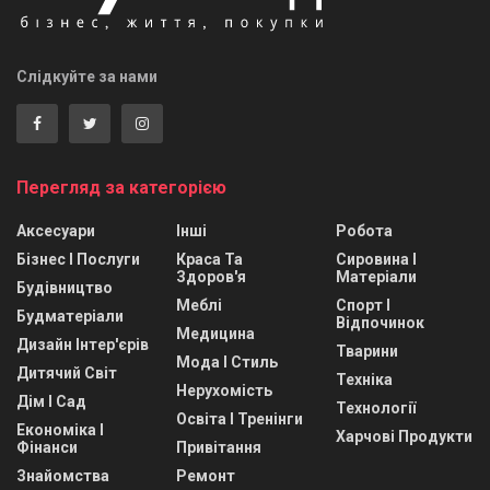
Слідкуйте за нами
Перегляд за категорією
Аксесуари
Інші
Робота
Бізнес І Послуги
Краса Та
Сировина І
Здоров'я
Матеріали
Будівництво
Меблі
Спорт І
Будматеріали
Відпочинок
Медицина
Дизайн Інтер'єрів
Тварини
Мода І Стиль
Дитячий Світ
Техніка
Нерухомість
Дім І Сад
Технології
Освіта І Тренінги
Економіка І
Харчові Продукти
Фінанси
Привітання
Знайомства
Ремонт