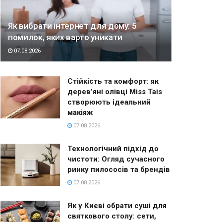
Як вибрати інтернет для дому: 5
помилок, яких варто уникати
07.08.2026
Стійкість та комфорт: як
дерев’яні олівці Miss Tais
створюють ідеальний
макіяж
07.08.2026
Технологічний підхід до
чистоти: Огляд сучасного
ринку пилососів та брендів
07.08.2026
Як у Києві обрати суші для
святкового столу: сети,