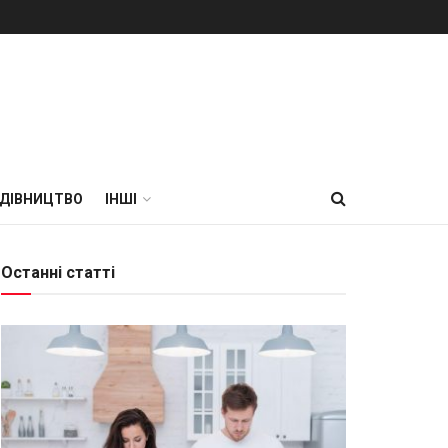
УДІВНИЦТВО
ІНШІ
Останні статті