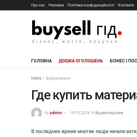
Про нас
Реклама
Політика конфіденційності
Контакти
ГОЛОВНА
ДОШКА ОГОЛОШЕНЬ
БІЗНЕС І ПО
Home
Будматеріали
Где купить матери
by
admin
09.12.2018
in
Будматеріали
В последнее время многие люди начали актив