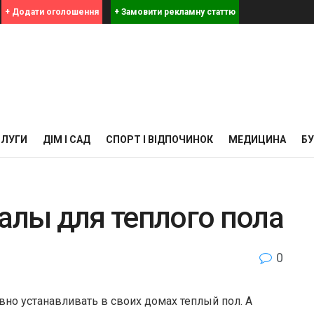
+ Додати оголошення
+ Замовити рекламну статтю
СЛУГИ
ДІМ І САД
СПОРТ І ВІДПОЧИНОК
МЕДИЦИНА
Б
алы для теплого пола
0
но устанавливать в своих домах теплый пол. А