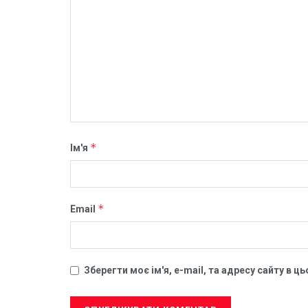
*
Ім'я
*
Email
Зберегти моє ім'я, e-mail, та адресу сайту в 