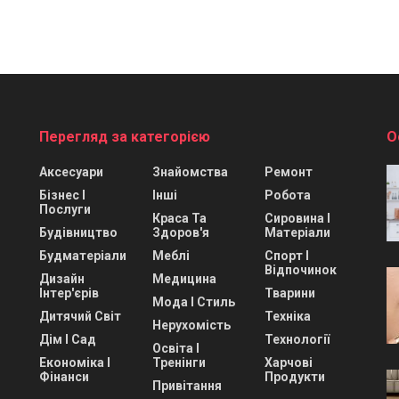
Перегляд за категорією
О
Аксесуари
Знайомства
Ремонт
Бізнес І
Інші
Робота
Послуги
Краса Та
Сировина І
Будівництво
Здоров'я
Матеріали
Будматеріали
Меблі
Спорт І
Відпочинок
Дизайн
Медицина
Інтер'єрів
Тварини
Мода І Стиль
Дитячий Світ
Техніка
Нерухомість
Дім І Сад
Технології
Освіта І
Економіка І
Тренінги
Харчові
Фінанси
Продукти
Привітання