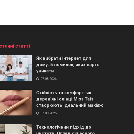
станні статті
Як вибрати інтернет для
дому: 5 помилок, яких варто
уникати
07.08.2026
Стійкість та комфорт: як
дерев’яні олівці Miss Tais
створюють ідеальний макіяж
07.08.2026
Технологічний підхід до
чистоти: Огляд сучасного