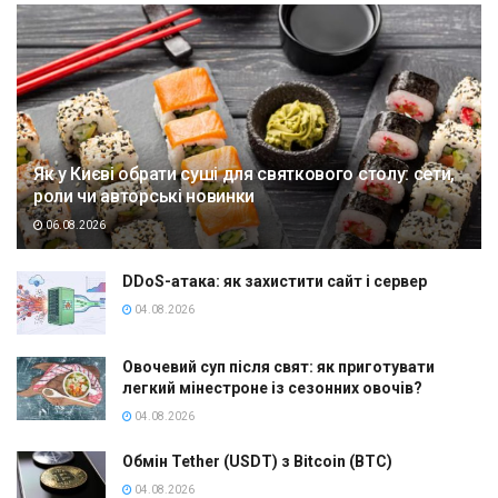
Як у Києві обрати суші для святкового столу: сети,
роли чи авторські новинки
06.08.2026
DDoS-атака: як захистити сайт і сервер
04.08.2026
Овочевий суп після свят: як приготувати
легкий мінестроне із сезонних овочів?
04.08.2026
Обмін Tether (USDT) з Bitcoin (BTC)
04.08.2026