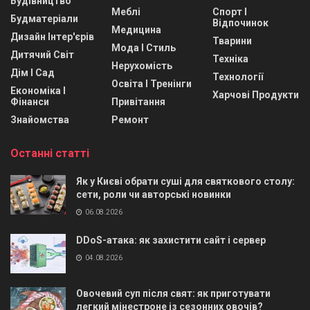
Будівництво
Меблі
Спорт І
Будматеріали
Відпочинок
Медицина
Дизайн Інтер'єрів
Тварини
Мода І Стиль
Дитячий Світ
Техніка
Нерухомість
Дім І Сад
Технології
Освіта І Тренінги
Економіка І
Харчові Продукти
Фінанси
Привітання
Знайомства
Ремонт
Останні статті
Як у Києві обрати суші для святкового столу:
сети, роли чи авторські новинки
06.08.2026
DDoS-атака: як захистити сайт і сервер
04.08.2026
Овочевий суп після свят: як приготувати
легкий мінестроне із сезонних овочів?