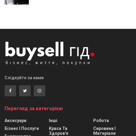
Слідкуйте за нами
Перегляд за категорією
Аксесуари
Інші
Робота
Бізнес І Послуги
Краса Та
Сировина І
Здоров'я
Матеріали