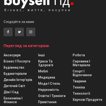
Слідкуйте за нами
Перегляд за категорією
Аксесуари
Інші
Робота
Бізнес І Послуги
Краса Та
Сировина І
Здоров'я
Матеріали
Будівництво
Меблі
Спорт І
Будматеріали
Відпочинок
Медицина
Дизайн Інтер'єрів
Тварини
Мода І Стиль
Дитячий Світ
Техніка
Нерухомість
Дім І Сад
Технології
Освіта І Тренінги
Економіка І
Харчові Продукти
Фінанси
Привітання