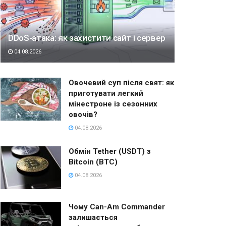
DDoS-атака: як захистити сайт і сервер
04.08.2026
Овочевий суп після свят: як
приготувати легкий
мінестроне із сезонних
овочів?
04.08.2026
Обмін Tether (USDT) з
Bitcoin (BTC)
04.08.2026
Чому Can-Am Commander
залишається