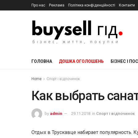
Про нас
Реклама
Політика конфіденційності
Контакти
ГОЛОВНА
ДОШКА ОГОЛОШЕНЬ
БІЗНЕС І ПО
Home
Спорт і відпочинок
Как выбрать сана
by
admin
29.11.2018
in
Спорт і відпочинок
Отдых в Трускавце набирает популярность. К