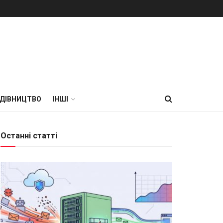
УДІВНИЦТВО
ІНШІ
Останні статті