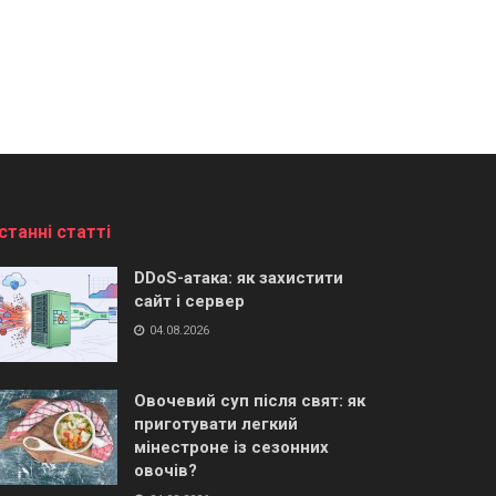
станні статті
DDoS-атака: як захистити
сайт і сервер
04.08.2026
Овочевий суп після свят: як
приготувати легкий
мінестроне із сезонних
овочів?