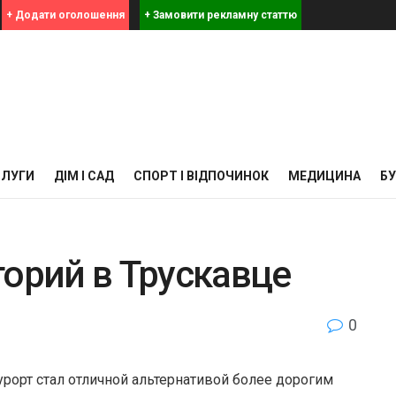
+ Додати оголошення
+ Замовити рекламну статтю
СЛУГИ
ДІМ І САД
СПОРТ І ВІДПОЧИНОК
МЕДИЦИНА
Б
торий в Трускавце
0
урорт стал отличной альтернативой более дорогим