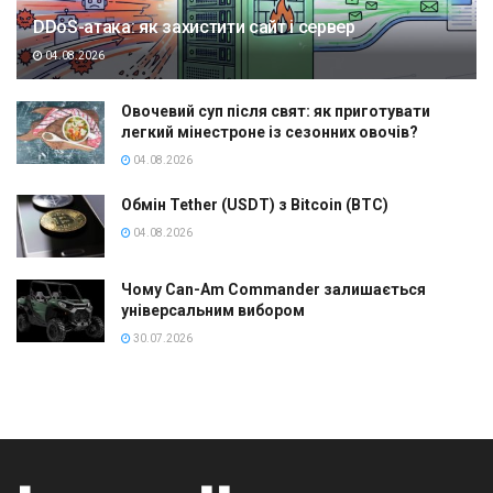
DDoS-атака: як захистити сайт і сервер
04.08.2026
Овочевий суп після свят: як приготувати
легкий мінестроне із сезонних овочів?
04.08.2026
Обмін Tether (USDT) з Bitcoin (BTC)
04.08.2026
Чому Can-Am Commander залишається
універсальним вибором
30.07.2026