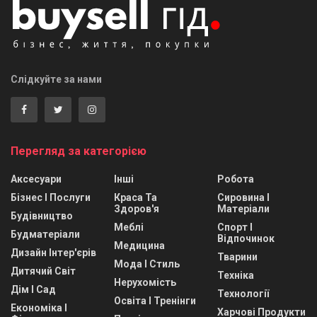
Слідкуйте за нами
Перегляд за категорією
Аксесуари
Інші
Робота
Бізнес І Послуги
Краса Та
Сировина І
Здоров'я
Матеріали
Будівництво
Меблі
Спорт І
Будматеріали
Відпочинок
Медицина
Дизайн Інтер'єрів
Тварини
Мода І Стиль
Дитячий Світ
Техніка
Нерухомість
Дім І Сад
Технології
Освіта І Тренінги
Економіка І
Харчові Продукти