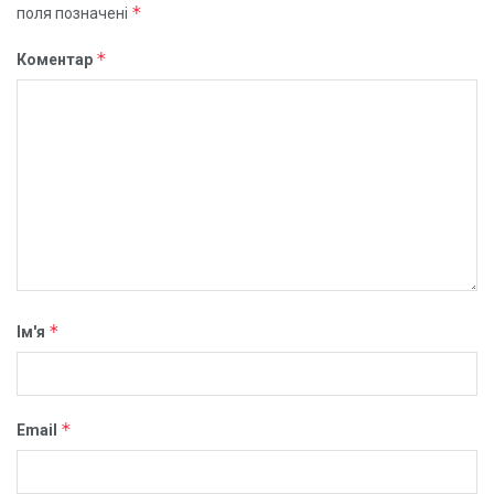
*
поля позначені
*
Коментар
*
Ім'я
*
Email