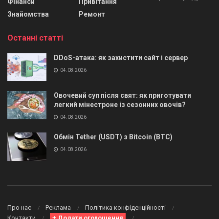
Фінанси
Привітання
Знайомства
Ремонт
Останні статті
DDoS-атака: як захистити сайт і сервер
04.08.2026
Овочевий суп після свят: як приготувати
легкий мінестроне із сезонних овочів?
04.08.2026
Обмін Tether (USDT) з Bitcoin (BTC)
04.08.2026
Про нас
Реклама
Політика конфіденційності
Контакти
+ Додати оголошення