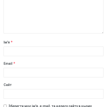
*
Ім'я
*
Email
Сайт
Зберегти моє ім'я, e-mail, та адресу сайту в цьому