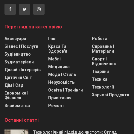
Перегляд за категорією
Аксесуари
Інші
Робота
Бізнес І Послуги
Краса Та
Сировина І
Здоров'я
Матеріали
Будівництво
Меблі
Спорт І
Будматеріали
Відпочинок
Медицина
Дизайн Інтер'єрів
Тварини
Мода І Стиль
Дитячий Світ
Техніка
Нерухомість
Дім І Сад
Технології
Освіта І Тренінги
Економіка І
Харчові Продукти
Фінанси
Привітання
Знайомства
Ремонт
Останні статті
Технологічний підхід до чистоти: Огляд