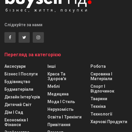
Слідкуйте за нами
Перегляд за категорією
Аксесуари
Інші
Робота
Бізнес І Послуги
Краса Та
Сировина І
Здоров'я
Матеріали
Будівництво
Меблі
Спорт І
Будматеріали
Відпочинок
Медицина
Дизайн Інтер'єрів
Тварини
Мода І Стиль
Дитячий Світ
Техніка
Нерухомість
Дім І Сад
Технології
Освіта І Тренінги
Економіка І
Харчові Продукти
Фінанси
Привітання