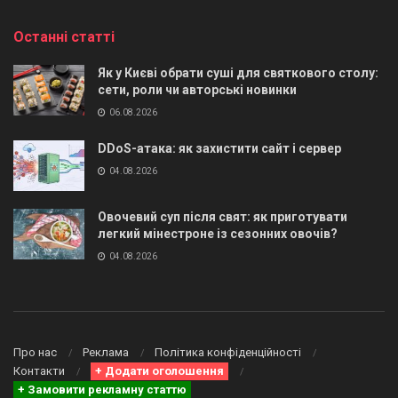
Останні статті
Як у Києві обрати суші для святкового столу:
сети, роли чи авторські новинки
06.08.2026
DDoS-атака: як захистити сайт і сервер
04.08.2026
Овочевий суп після свят: як приготувати
легкий мінестроне із сезонних овочів?
04.08.2026
Про нас
Реклама
Політика конфіденційності
Контакти
+ Додати оголошення
+ Замовити рекламну статтю