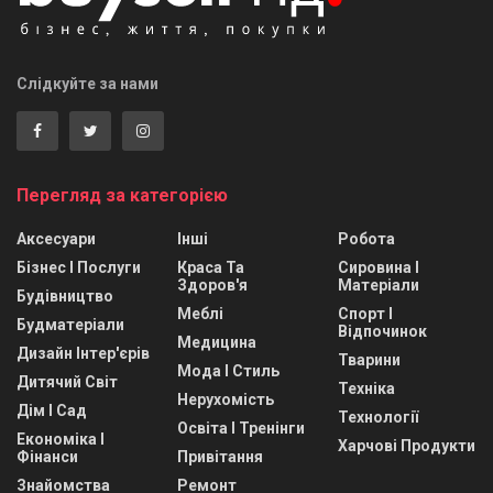
Слідкуйте за нами
Перегляд за категорією
Аксесуари
Інші
Робота
Бізнес І Послуги
Краса Та
Сировина І
Здоров'я
Матеріали
Будівництво
Меблі
Спорт І
Будматеріали
Відпочинок
Медицина
Дизайн Інтер'єрів
Тварини
Мода І Стиль
Дитячий Світ
Техніка
Нерухомість
Дім І Сад
Технології
Освіта І Тренінги
Економіка І
Харчові Продукти
Фінанси
Привітання
Знайомства
Ремонт