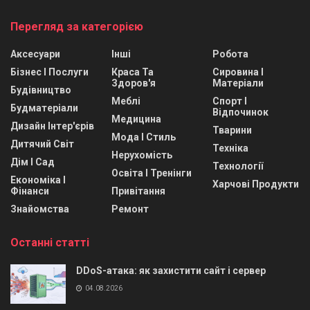
Перегляд за категорією
Аксесуари
Інші
Робота
Бізнес І Послуги
Краса Та
Сировина І
Здоров'я
Матеріали
Будівництво
Меблі
Спорт І
Будматеріали
Відпочинок
Медицина
Дизайн Інтер'єрів
Тварини
Мода І Стиль
Дитячий Світ
Техніка
Нерухомість
Дім І Сад
Технології
Освіта І Тренінги
Економіка І
Харчові Продукти
Фінанси
Привітання
Знайомства
Ремонт
Останні статті
DDoS-атака: як захистити сайт і сервер
04.08.2026