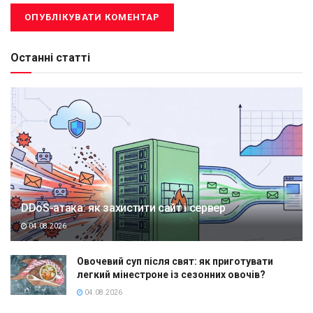
Останні статті
DDoS-атака: як захистити сайт і сервер
04.08.2026
Овочевий суп після свят: як приготувати
легкий мінестроне із сезонних овочів?
04.08.2026