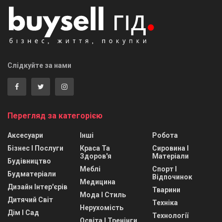
Слідкуйте за нами
Перегляд за категорією
Аксесуари
Інші
Робота
Бізнес І Послуги
Краса Та
Сировина І
Здоров'я
Матеріали
Будівництво
Меблі
Спорт І
Будматеріали
Відпочинок
Медицина
Дизайн Інтер'єрів
Тварини
Мода І Стиль
Дитячий Світ
Техніка
Нерухомість
Дім І Сад
Технології
Освіта І Тренінги