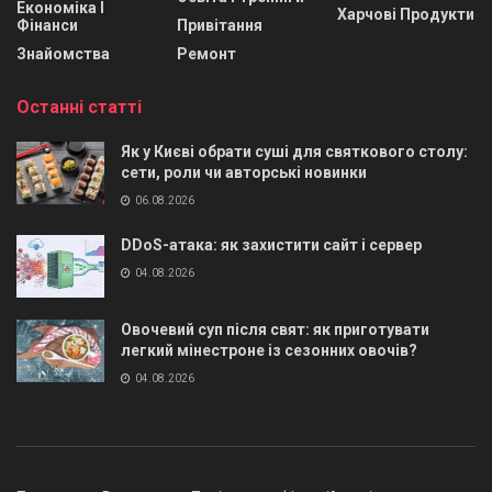
Економіка І
Харчові Продукти
Фінанси
Привітання
Знайомства
Ремонт
Останні статті
Як у Києві обрати суші для святкового столу:
сети, роли чи авторські новинки
06.08.2026
DDoS-атака: як захистити сайт і сервер
04.08.2026
Овочевий суп після свят: як приготувати
легкий мінестроне із сезонних овочів?
04.08.2026