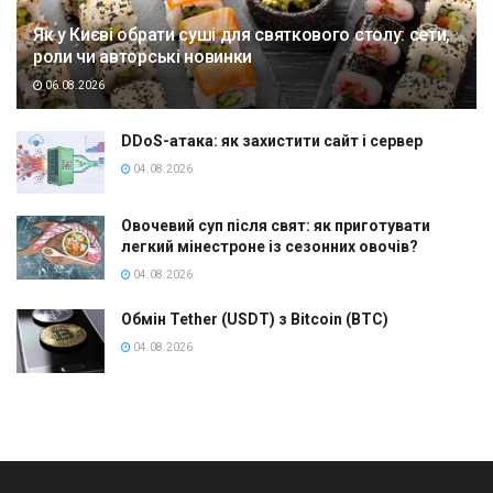
Як у Києві обрати суші для святкового столу: сети,
роли чи авторські новинки
06.08.2026
DDoS-атака: як захистити сайт і сервер
04.08.2026
Овочевий суп після свят: як приготувати
легкий мінестроне із сезонних овочів?
04.08.2026
Обмін Tether (USDT) з Bitcoin (BTC)
04.08.2026