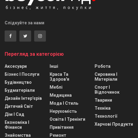
Слідкуйте за нами
Перегляд за категорією
Аксесуари
Інші
Робота
Бізнес І Послуги
Краса Та
Сировина І
Здоров'я
Матеріали
Будівництво
Меблі
Спорт І
Будматеріали
Відпочинок
Медицина
Дизайн Інтер'єрів
Тварини
Мода І Стиль
Дитячий Світ
Техніка
Нерухомість
Дім І Сад
Технології
Освіта І Тренінги
Економіка І
Харчові Продукти
Фінанси
Привітання
Знайомства
Ремонт