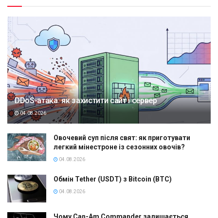
DDoS-атака: як захистити сайт і сервер
04.08.2026
Овочевий суп після свят: як приготувати
легкий мінестроне із сезонних овочів?
04.08.2026
Обмін Tether (USDT) з Bitcoin (BTC)
04.08.2026
Чому Can-Am Commander залишається