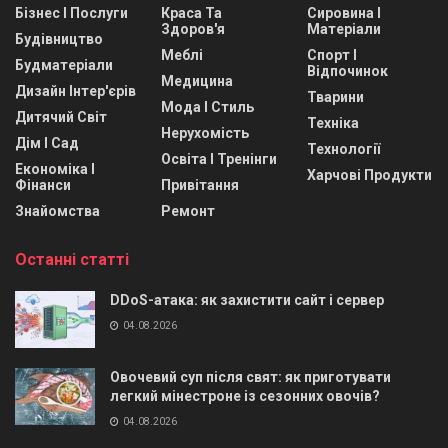
Бізнес І Послуги
Краса Та
Сировина І
Здоров'я
Матеріали
Будівництво
Меблі
Спорт І
Будматеріали
Відпочинок
Медицина
Дизайн Інтер'єрів
Тварини
Мода І Стиль
Дитячий Світ
Техніка
Нерухомість
Дім І Сад
Технології
Освіта І Тренінги
Економіка І
Харчові Продукти
Фінанси
Привітання
Знайомства
Ремонт
Останні статті
DDoS-атака: як захистити сайт і сервер
04.08.2026
Овочевий суп після свят: як приготувати
легкий мінестроне із сезонних овочів?
04.08.2026