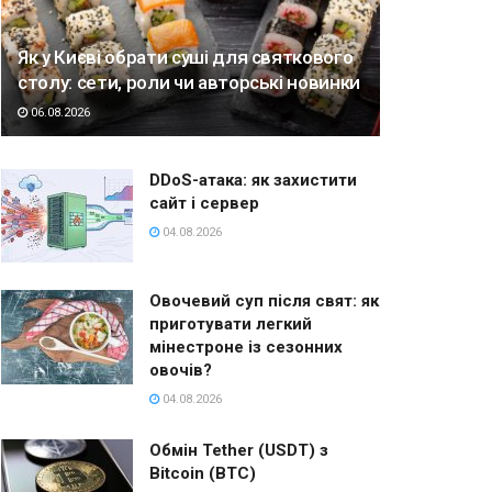
Як у Києві обрати суші для святкового
столу: сети, роли чи авторські новинки
06.08.2026
DDoS-атака: як захистити
сайт і сервер
04.08.2026
Овочевий суп після свят: як
приготувати легкий
мінестроне із сезонних
овочів?
04.08.2026
Обмін Tether (USDT) з
Bitcoin (BTC)