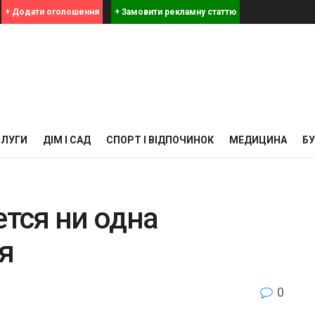
+ Додати оголошення
+ Замовити рекламну статтю
СЛУГИ
ДІМ І САД
СПОРТ І ВІДПОЧИНОК
МЕДИЦИНА
Б
ется ни одна
я
0