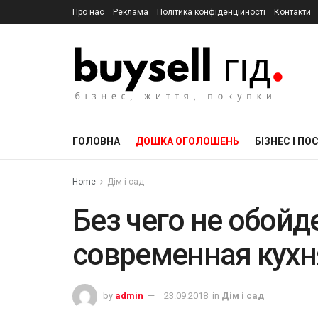
Про нас
Реклама
Політика конфіденційності
Контакти
ГОЛОВНА
ДОШКА ОГОЛОШЕНЬ
БІЗНЕС І ПО
Home
Дім і сад
Без чего не обойд
современная кухн
by
admin
23.09.2018
in
Дім і сад