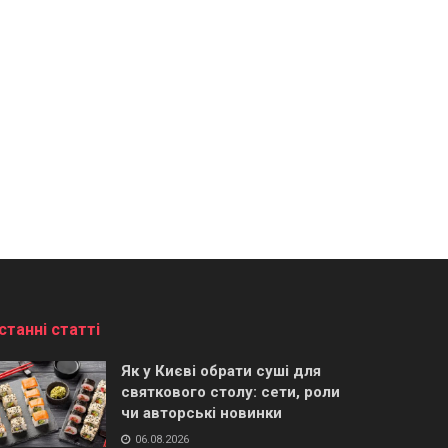
станні статті
Як у Києві обрати суші для
святкового столу: сети, роли
чи авторські новинки
06.08.2026