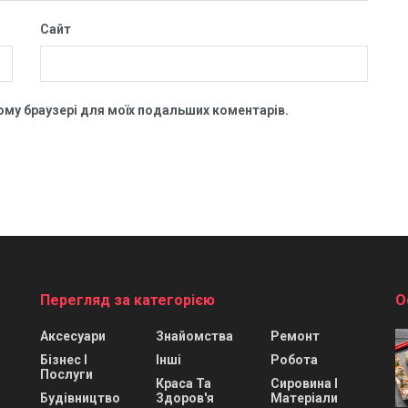
Сайт
цьому браузері для моїх подальших коментарів.
Перегляд за категорією
О
Аксесуари
Знайомства
Ремонт
Бізнес І
Інші
Робота
Послуги
Краса Та
Сировина І
Будівництво
Здоров'я
Матеріали