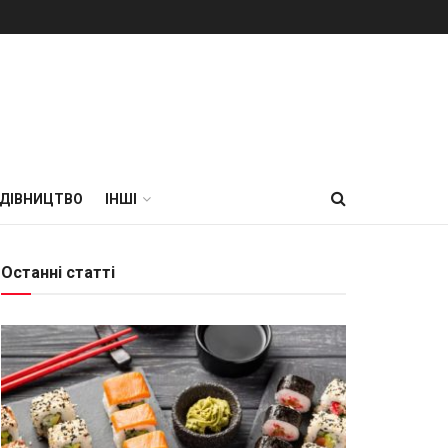
УДІВНИЦТВО
ІНШІ
Останні статті