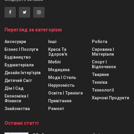
Перегляд за категорією
Аксесуари
Інші
Робота
Бізнес І Послуги
Краса Та
Сировина І
Здоров'я
Матеріали
Будівництво
Меблі
Спорт І
Будматеріали
Відпочинок
Медицина
Дизайн Інтер'єрів
Тварини
Мода І Стиль
Дитячий Світ
Техніка
Нерухомість
Дім І Сад
Технології
Освіта І Тренінги
Економіка І
Харчові Продукти
Фінанси
Привітання
Знайомства
Ремонт
Останні статті