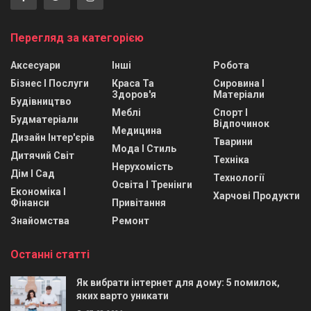
Перегляд за категорією
Аксесуари
Інші
Робота
Бізнес І Послуги
Краса Та
Сировина І
Здоров'я
Матеріали
Будівництво
Меблі
Спорт І
Будматеріали
Відпочинок
Медицина
Дизайн Інтер'єрів
Тварини
Мода І Стиль
Дитячий Світ
Техніка
Нерухомість
Дім І Сад
Технології
Освіта І Тренінги
Економіка І
Харчові Продукти
Фінанси
Привітання
Знайомства
Ремонт
Останні статті
Як вибрати інтернет для дому: 5 помилок,
яких варто уникати