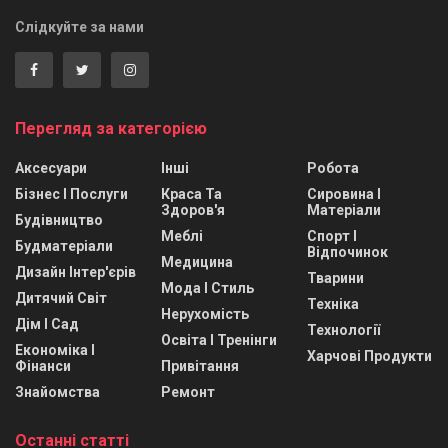
Слідкуйте за нами
Перегляд за категорією
Аксесуари
Інші
Робота
Бізнес І Послуги
Краса Та
Сировина І
Здоров'я
Матеріали
Будівництво
Меблі
Спорт І
Будматеріали
Відпочинок
Медицина
Дизайн Інтер'єрів
Тварини
Мода І Стиль
Дитячий Світ
Техніка
Нерухомість
Дім І Сад
Технології
Освіта І Тренінги
Економіка І
Харчові Продукти
Фінанси
Привітання
Знайомства
Ремонт
Останні статті