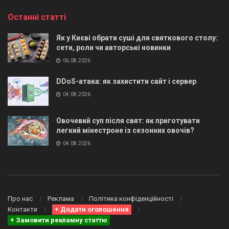
Останні статті
Як у Києві обрати суші для святкового столу:
сети, роли чи авторські новинки
06.08.2026
DDoS-атака: як захистити сайт і сервер
04.08.2026
Овочевий суп після свят: як приготувати
легкий мінестроне із сезонних овочів?
04.08.2026
Про нас
Реклама
Політика конфіденційності
Контакти
+ Додати оголошення
+ Замовити рекламну статтю