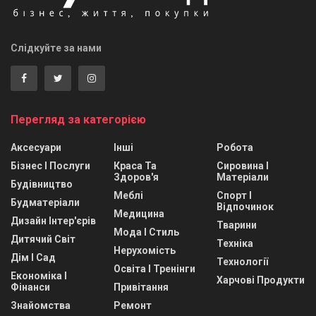
Слідкуйте за нами
Перегляд за категорією
Аксесуари
Інші
Робота
Бізнес І Послуги
Краса Та
Сировина І
Здоров'я
Матеріали
Будівництво
Меблі
Спорт І
Будматеріали
Відпочинок
Медицина
Дизайн Інтер'єрів
Тварини
Мода І Стиль
Дитячий Світ
Техніка
Нерухомість
Дім І Сад
Технології
Освіта І Тренінги
Економіка І
Харчові Продукти
Фінанси
Привітання
Знайомства
Ремонт