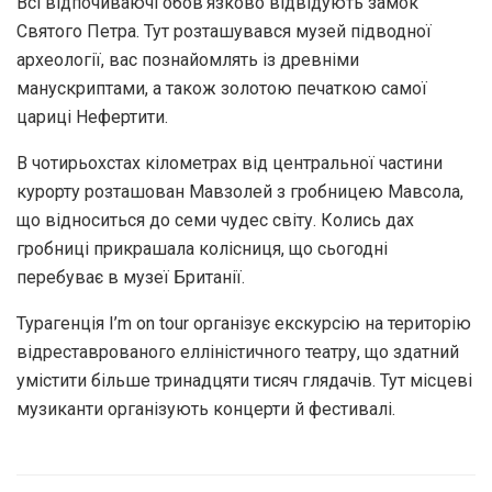
Всі відпочиваючі обов’язково відвідують замок
Святого Петра. Тут розташувався музей підводної
археології, вас познайомлять із древніми
манускриптами, а також золотою печаткою самої
цариці Нефертити.
В чотирьохстах кілометрах від центральної частини
курорту розташован Мавзолей з гробницею Мавсола,
що відноситься до семи чудес світу. Колись дах
гробниці прикрашала колісниця, що сьогодні
перебуває в музеї Британії.
Турагенція I’m on tour організує екскурсію на територію
відреставрованого елліністичного театру, що здатний
умістити більше тринадцяти тисяч глядачів. Тут місцеві
музиканти організують концерти й фестивалі.