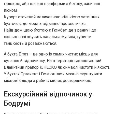
галькою, або пляжні платформи з бетону, засипані
піском.
Курорт оточений величезною кількістю затишних
бухточок, де можна відмінно провести час.
Найвідомішою бухтою є Гюмбет, де з ранку і до
пізньої ночі звучить запальна музика, туристи
танцюють й розважаються.
А бухта Бітез – це одно із самих чистих місць для
купання й відпочинку. На її території встановлений
Блакитний прапор ЮНЕСКО як символ чистоти й якості.
У бухтах Ортакент і Гюмюшлюк можна скуштувати
місцеві блюда з риби в милих ресторанчиках.
Екскурсійний відпочинок у
Бодрумі