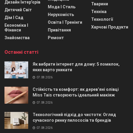
Дизайн Інтер'єрів
Тварини
Мода І Стиль
Дитячий Світ
Техніка
Нерухомість
Дім І Сад
Технології
Освіта І Тренінги
Економіка І
Харчові Продукти
Фінанси
Привітання
Знайомства
Ремонт
Останні статті
Як вибрати інтернет для дому: 5 помилок,
яких варто уникати
07.08.2026
Стійкість та комфорт: як дерев’яні олівці
Miss Tais створюють ідеальний макіяж
07.08.2026
Технологічний підхід до чистоти: Огляд
сучасного ринку пилососів та брендів
07.08.2026