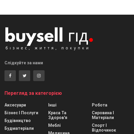
Слідкуйте за нами
Перегляд за категорією
Аксесуари
Інші
Робота
Бізнес І Послуги
Краса Та
Сировина І
Здоров'я
Матеріали
Будівництво
Меблі
Спорт І
Будматеріали
Відпочинок
Медицина