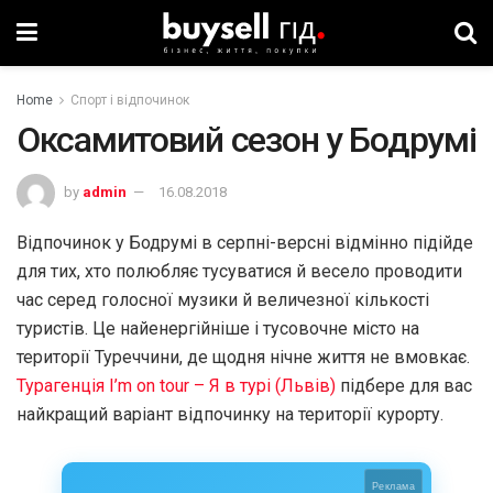
Home
Спорт і відпочинок
Оксамитовий сезон у Бодрумі
by
admin
16.08.2018
Відпочинок у Бодрумі в серпні-версні відмінно підійде
для тих, хто полюбляє тусуватися й весело проводити
час серед голосної музики й величезної кількості
туристів. Це найенергійніше і тусовочне місто на
території Туреччини, де щодня нічне життя не вмовкає.
Турагенція I’m on tour – Я в турі (Львів)
підбере для вас
найкращий варіант відпочинку на території курорту.
Реклама