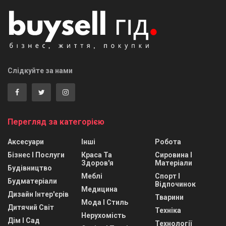
Слідкуйте за нами
Перегляд за категорією
Аксесуари
Інші
Робота
Бізнес І Послуги
Краса Та
Сировина І
Здоров'я
Матеріали
Будівництво
Меблі
Спорт І
Будматеріали
Відпочинок
Медицина
Дизайн Інтер'єрів
Тварини
Мода І Стиль
Дитячий Світ
Техніка
Нерухомість
Дім І Сад
Технології