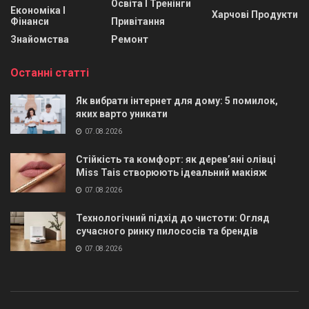
Освіта І Тренінги
Економіка І
Харчові Продукти
Фінанси
Привітання
Знайомства
Ремонт
Останні статті
Як вибрати інтернет для дому: 5 помилок,
яких варто уникати
07.08.2026
Стійкість та комфорт: як дерев’яні олівці
Miss Tais створюють ідеальний макіяж
07.08.2026
Технологічний підхід до чистоти: Огляд
сучасного ринку пилососів та брендів
07.08.2026