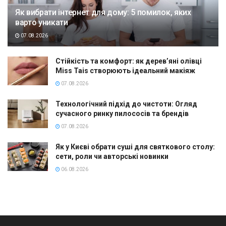
Як вибрати інтернет для дому: 5 помилок, яких
варто уникати
07.08.2026
Стійкість та комфорт: як дерев’яні олівці
Miss Tais створюють ідеальний макіяж
07.08.2026
Технологічний підхід до чистоти: Огляд
сучасного ринку пилососів та брендів
07.08.2026
Як у Києві обрати суші для святкового столу:
сети, роли чи авторські новинки
06.08.2026