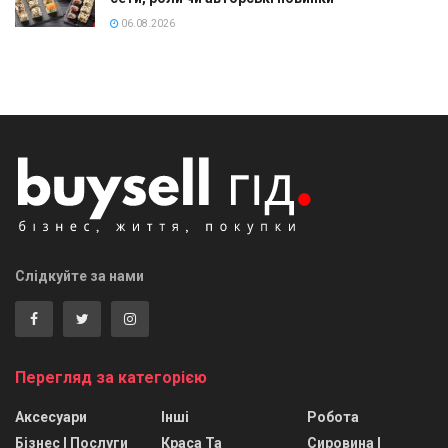
06.08.2026
Слідкуйте за нами
Перегляд за категорією
Аксесуари
Інші
Робота
Бізнес І Послуги
Краса Та
Сировина І