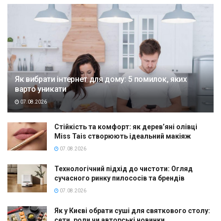
Як вибрати інтернет для дому: 5 помилок, яких
варто уникати
07.08.2026
Стійкість та комфорт: як дерев’яні олівці
Miss Tais створюють ідеальний макіяж
07.08.2026
Технологічний підхід до чистоти: Огляд
сучасного ринку пилососів та брендів
07.08.2026
Як у Києві обрати суші для святкового столу:
сети, роли чи авторські новинки