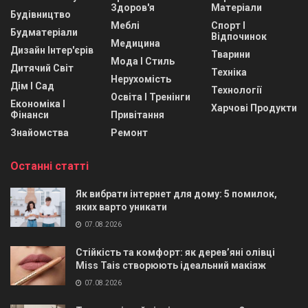
Здоров'я
Матеріали
Будівництво
Меблі
Спорт І
Будматеріали
Відпочинок
Медицина
Дизайн Інтер'єрів
Тварини
Мода І Стиль
Дитячий Світ
Техніка
Нерухомість
Дім І Сад
Технології
Освіта І Тренінги
Економіка І
Харчові Продукти
Фінанси
Привітання
Знайомства
Ремонт
Останні статті
Як вибрати інтернет для дому: 5 помилок,
яких варто уникати
07.08.2026
Стійкість та комфорт: як дерев’яні олівці
Miss Tais створюють ідеальний макіяж
07.08.2026