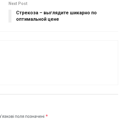
Next Post
Cтрекоза – выглядите шикарно по
оптимальной цене
*
’язкові поля позначені