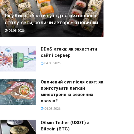
Як у Києві обрати суші для святкового
столу: сети, роли чи авторські новинки
06.08.2026
DDoS-атака: як захистити
сайт і сервер
04.08.2026
Овочевий суп після свят: як
приготувати легкий
мінестроне із сезонних
овочів?
04.08.2026
Обмін Tether (USDT) з
Bitcoin (BTC)