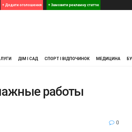
+ Додати оголошення
+ Замовити рекламну статтю
СЛУГИ
ДІМ І САД
СПОРТ І ВІДПОЧИНОК
МЕДИЦИНА
Б
елажные работы
0