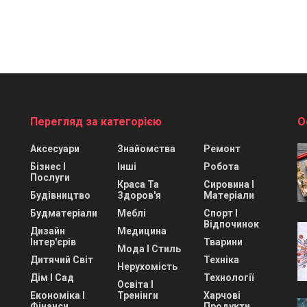
Перегляд за категорією
О
Аксесуари
Знайомства
Ремонт
Бізнес І
Інші
Робота
Послуги
Краса Та
Сировина І
Будівництво
Здоров'я
Матеріали
Будматеріали
Меблі
Спорт І
Відпочинок
Дизайн
Медицина
Інтер'єрів
Тварини
Мода І Стиль
Дитячий Світ
Техніка
Нерухомість
Дім І Сад
Технології
Освіта І
Економіка І
Тренінги
Харчові
Фінанси
Продукти