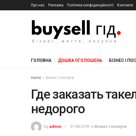
Про нас
Реклама
Політика конфіденційності
Контакти
ГОЛОВНА
ДОШКА ОГОЛОШЕНЬ
БІЗНЕС І ПО
Home
Бізнес і послуги
Где заказать так
недорого
by
admin
01.08.2018
in
Бізнес і послуги