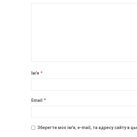
*
Ім'я
*
Email
Зберегти моє ім'я, e-mail, та адресу сайту в 