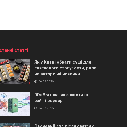
станні статті
Як у Києві обрати суші для
святкового столу: сети, роли
чи авторські новинки
06.08.2026
DDoS-атака: як захистити
сайт і сервер
04.08.2026
Овочевий суп після свят: як