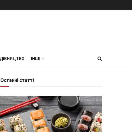
УДІВНИЦТВО
ІНШІ
Останні статті