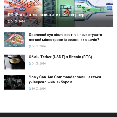
DDoS-атака: як захистити сайт і сервер
04.08.2026
Овочевий суп після свят: як приготувати
легкий мінестроне із сезонних овочів?
04.08.2026
Обмін Tether (USDT) з Bitcoin (BTC)
04.08.2026
Чому Can-Am Commander залишається
універсальним вибором
30.07.2026