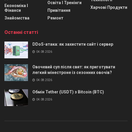
Освіта І Тренінги
Економіка І
Харчові Продукти
Фінанси
Привітання
Знайомства
Ремонт
Останні статті
DDoS-атака: як захистити сайт і сервер
04.08.2026
Овочевий суп після свят: як приготувати
легкий мінестроне із сезонних овочів?
04.08.2026
Обмін Tether (USDT) з Bitcoin (BTC)
04.08.2026