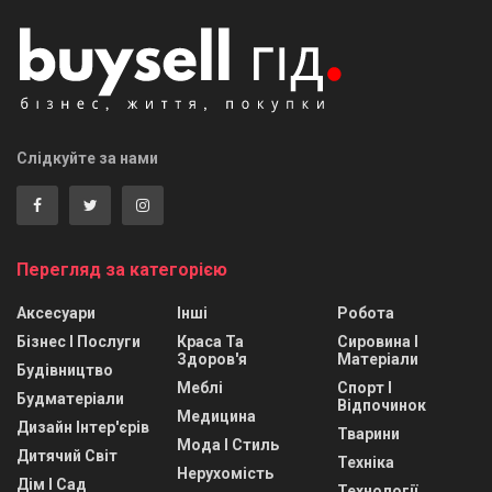
Слідкуйте за нами
Перегляд за категорією
Аксесуари
Інші
Робота
Бізнес І Послуги
Краса Та
Сировина І
Здоров'я
Матеріали
Будівництво
Меблі
Спорт І
Будматеріали
Відпочинок
Медицина
Дизайн Інтер'єрів
Тварини
Мода І Стиль
Дитячий Світ
Техніка
Нерухомість
Дім І Сад
Технології