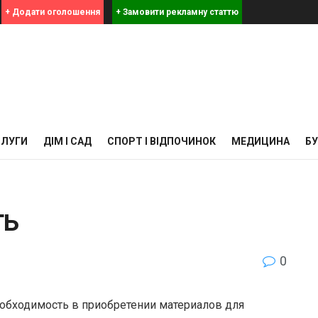
+ Додати оголошення
+ Замовити рекламну статтю
СЛУГИ
ДІМ І САД
СПОРТ І ВІДПОЧИНОК
МЕДИЦИНА
Б
ть
0
необходимость в приобретении материалов для