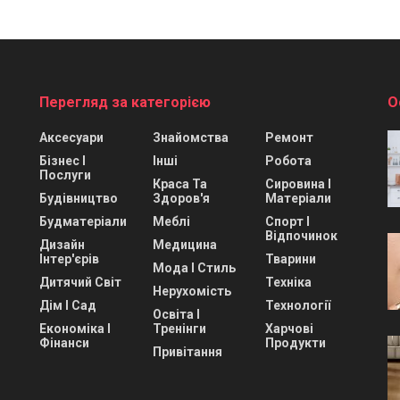
Перегляд за категорією
О
Аксесуари
Знайомства
Ремонт
Бізнес І
Інші
Робота
Послуги
Краса Та
Сировина І
Будівництво
Здоров'я
Матеріали
Будматеріали
Меблі
Спорт І
Відпочинок
Дизайн
Медицина
Інтер'єрів
Тварини
Мода І Стиль
Дитячий Світ
Техніка
Нерухомість
Дім І Сад
Технології
Освіта І
Економіка І
Тренінги
Харчові
Фінанси
Продукти
Привітання