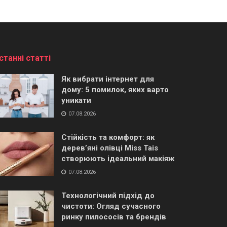
станні статті
Як вибрати інтернет для
дому: 5 помилок, яких варто
уникати
07.08.2026
Стійкість та комфорт: як
дерев’яні олівці Miss Tais
створюють ідеальний макіяж
07.08.2026
Технологічний підхід до
чистоти: Огляд сучасного
ринку пилососів та брендів