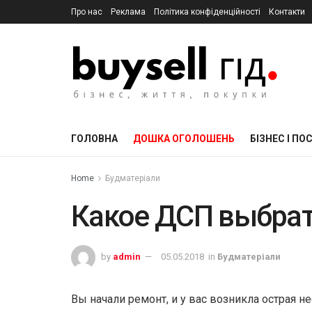
Про нас
Реклама
Політика конфіденційності
Контакти
ГОЛОВНА
ДОШКА ОГОЛОШЕНЬ
БІЗНЕС І ПО
Home
Будматеріали
Какое ДСП выбра
by
admin
05.05.2018
in
Будматеріали
Вы начали ремонт, и у вас возникла острая 