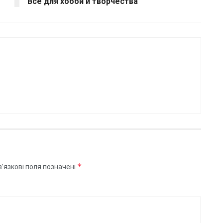
Всё для хобби и творчества
*
’язкові поля позначені