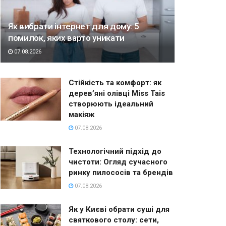
Як вибрати інтернет для дому: 5
помилок, яких варто уникати
07.08.2026
Стійкість та комфорт: як
дерев’яні олівці Miss Tais
створюють ідеальний
макіяж
07.08.2026
Технологічний підхід до
чистоти: Огляд сучасного
ринку пилососів та брендів
07.08.2026
Як у Києві обрати суші для
святкового столу: сети,