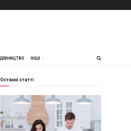
УДІВНИЦТВО
ІНШІ
Останні статті