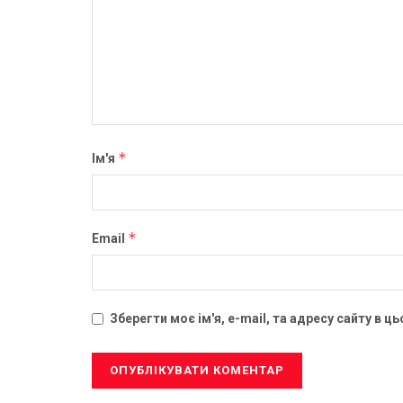
*
Ім'я
*
Email
Зберегти моє ім'я, e-mail, та адресу сайту в 