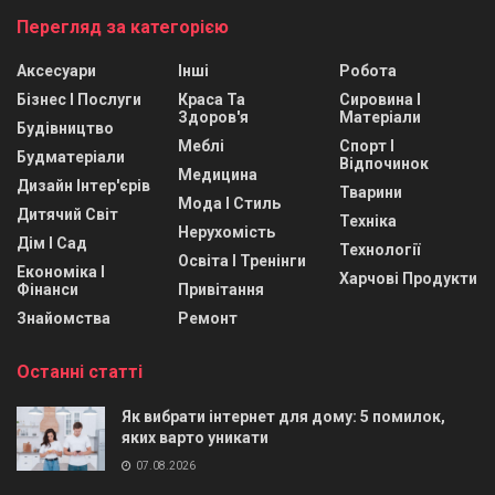
Перегляд за категорією
Аксесуари
Інші
Робота
Бізнес І Послуги
Краса Та
Сировина І
Здоров'я
Матеріали
Будівництво
Меблі
Спорт І
Будматеріали
Відпочинок
Медицина
Дизайн Інтер'єрів
Тварини
Мода І Стиль
Дитячий Світ
Техніка
Нерухомість
Дім І Сад
Технології
Освіта І Тренінги
Економіка І
Харчові Продукти
Фінанси
Привітання
Знайомства
Ремонт
Останні статті
Як вибрати інтернет для дому: 5 помилок,
яких варто уникати
07.08.2026