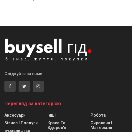
Слідкуйте за нами
Перегляд за категорією
Аксесуари
Інші
Робота
Бізнес І Послуги
Краса Та
Сировина І
Здоров'я
Матеріали
Будівництво