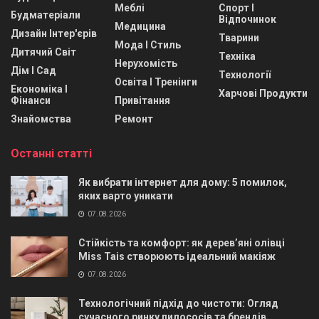
Меблі
Спорт І
Будматеріали
Відпочинок
Медицина
Дизайн Інтер'єрів
Тварини
Мода І Стиль
Дитячий Світ
Техніка
Нерухомість
Дім І Сад
Технології
Освіта І Тренінги
Економіка І
Харчові Продукти
Фінанси
Привітання
Знайомства
Ремонт
Останні статті
Як вибрати інтернет для дому: 5 помилок,
яких варто уникати
07.08.2026
Стійкість та комфорт: як дерев’яні олівці
Miss Tais створюють ідеальний макіяж
07.08.2026
Технологічний підхід до чистоти: Огляд
сучасного ринку пилососів та брендів