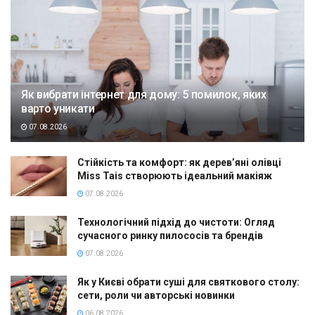
Як вибрати інтернет для дому: 5 помилок, яких
варто уникати
07.08.2026
Стійкість та комфорт: як дерев’яні олівці
Miss Tais створюють ідеальний макіяж
07.08.2026
Технологічний підхід до чистоти: Огляд
сучасного ринку пилососів та брендів
07.08.2026
Як у Києві обрати суші для святкового столу:
сети, роли чи авторські новинки
06.08.2026