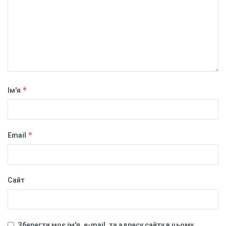
*
Ім'я
*
Email
Сайт
Зберегти моє ім'я, e-mail, та адресу сайту в цьому