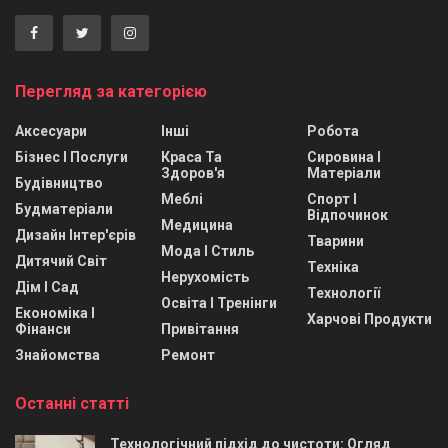
Перегляд за категорією
Аксесуари
Інші
Робота
Бізнес І Послуги
Краса Та
Сировина І
Здоров'я
Матеріали
Будівництво
Меблі
Спорт І
Будматеріали
Відпочинок
Медицина
Дизайн Інтер'єрів
Тварини
Мода І Стиль
Дитячий Світ
Техніка
Нерухомість
Дім І Сад
Технології
Освіта І Тренінги
Економіка І
Харчові Продукти
Фінанси
Привітання
Знайомства
Ремонт
Останні статті
Технологічний підхід до чистоти: Огляд