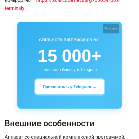
комфортно –
https://scancode.net.ua/g703059-pos-
terminaly
Реклама
СПІЛЬНОТА ПІДПРИЄМЦІВ №1
15 000+
власників бізнесу в Telegram
Приєднатись у Telegram →
Внешние особенности
Аппарат со специальной комплексной программой,