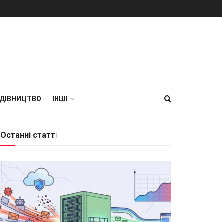
УДІВНИЦТВО
ІНШІ
Останні статті