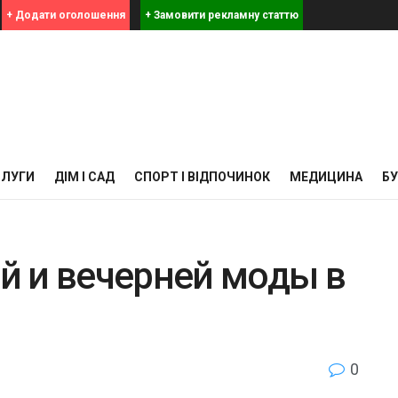
+ Додати оголошення
+ Замовити рекламну статтю
СЛУГИ
ДІМ І САД
СПОРТ І ВІДПОЧИНОК
МЕДИЦИНА
Б
 и вечерней моды в
0