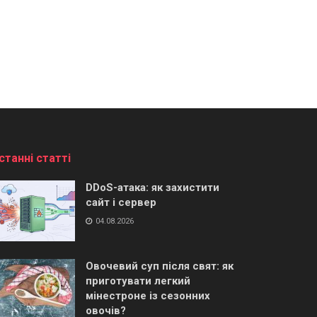
станні статті
DDoS-атака: як захистити
сайт і сервер
04.08.2026
Овочевий суп після свят: як
приготувати легкий
мінестроне із сезонних
овочів?