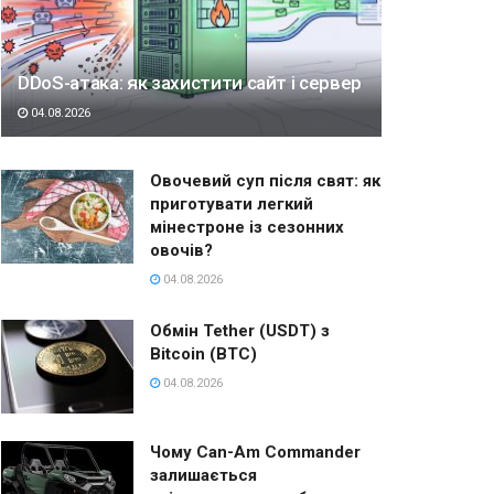
DDoS-атака: як захистити сайт і сервер
04.08.2026
Овочевий суп після свят: як
приготувати легкий
мінестроне із сезонних
овочів?
04.08.2026
Обмін Tether (USDT) з
Bitcoin (BTC)
04.08.2026
Чому Can-Am Commander
залишається