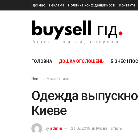
Про нас
Реклама
Політика конфіденційності
Контакти
ГОЛОВНА
ДОШКА ОГОЛОШЕНЬ
БІЗНЕС І ПО
Home
Мода і стиль
Одежда выпускной
Киеве
by
admin
21.02.2018
in
Мода і стиль