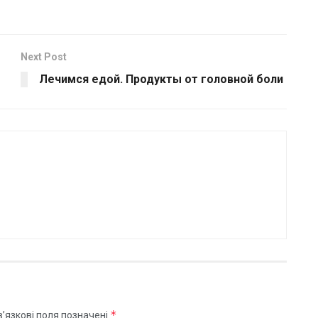
Next Post
Лечимся едой. Продукты от головной боли
*
’язкові поля позначені