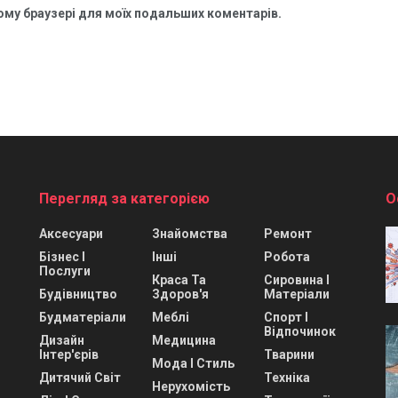
цьому браузері для моїх подальших коментарів.
Перегляд за категорією
О
Аксесуари
Знайомства
Ремонт
Бізнес І
Інші
Робота
Послуги
Краса Та
Сировина І
Будівництво
Здоров'я
Матеріали
Будматеріали
Меблі
Спорт І
Відпочинок
Дизайн
Медицина
Інтер'єрів
Тварини
Мода І Стиль
Дитячий Світ
Техніка
Нерухомість